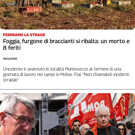
L'Italia
nel
Lavoro
Territori
FERMIAMO LA STRAGE
Foggia, furgone di braccianti si ribalta: un morto e
Abruzzo-
8 feriti
Molise
Alto
REDAZIONE
Adige
L’incidente è avvenuto in località Montesecco al termine di una
Basilicata
giornata di lavoro nei campi in Molise. Flai: “Non chiamateli incidenti
Calabria
stradali”
Campania
Emilia-
Romagna
Friuli
Venezia
Giulia
Lazio