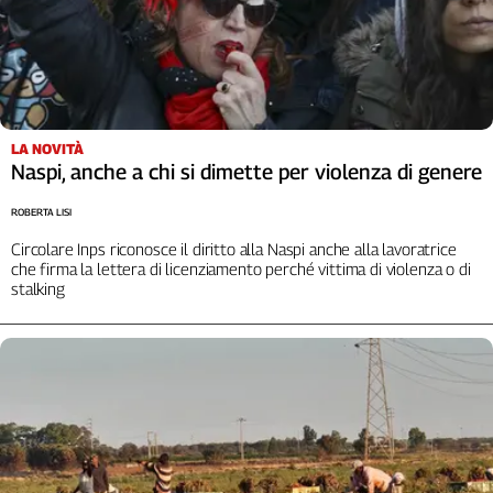
Girasoli
Il
Sassolino
Linea
Economica
Tech
LA NOVITÀ
It
Naspi, anche a chi si dimette per violenza di genere
Easy
ROBERTA LISI
Inserti
Circolare Inps riconosce il diritto alla Naspi anche alla lavoratrice
Idea
che firma la lettera di licenziamento perché vittima di violenza o di
stalking
Diffusa
InFlai
Le
trasmissioni
tv
Work
in
Progress