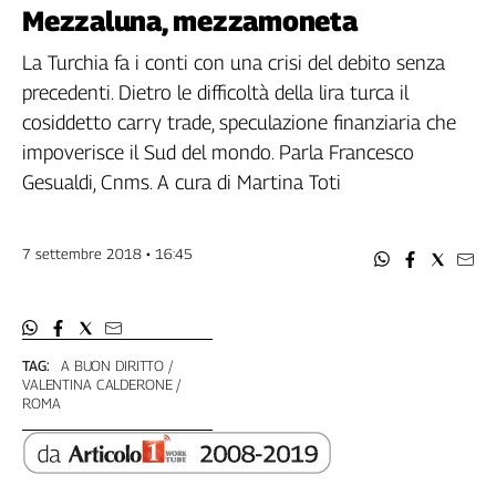
Filcams
Mezzaluna, mezzamoneta
Filctem
La Turchia fa i conti con una crisi del debito senza
Fillea
precedenti. Dietro le difficoltà della lira turca il
Filt
cosiddetto carry trade, speculazione finanziaria che
Fiom
impoverisce il Sud del mondo. Parla Francesco
Fisac
Gesualdi, Cnms. A cura di Martina Toti
Flai
Flc
Fp
7 settembre 2018 • 16:45
Nidil
Slc
Spi
Inca
TAG:
A BUON DIRITTO
VALENTINA CALDERONE
Caaf
ROMA
Speciali
G8
di