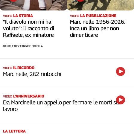
Cerca
LA STORIA
LA PUBBLICAZIONE
VIDEO
VIDEO
“Il diavolo non mi ha
Marcinelle 1956-2026:
Contatti
voluto”: il racconto di
Inca un libro per non
Raffaele, ex minatore
dimenticare
La
DANIELE DIEZ E DAVIDE COLELLA
redazione
Newsletter
IL RICORDO
VIDEO
Marcinelle, 262 rintocchi
Social
L'ANNIVERSARIO
VIDEO
Da Marcinelle un appello per fermare le morti sul
lavoro
LA LETTERA