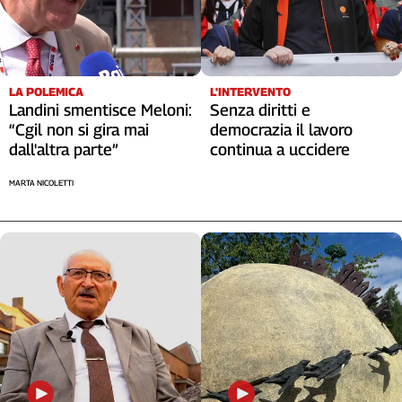
Liguria
Lombardia
Marche
Piemonte
L'INTERVENTO
LA POLEMICA
Puglia
Senza diritti e
Landini smentisce Meloni:
Sardegna
democrazia il lavoro
“Cgil non si gira mai
Sicilia
continua a uccidere
dall'altra parte”
Toscana
MARTA NICOLETTI
Trentino
Umbria
Valle
D'Aosta
Veneto
Archivio
Storico
1955-
2014