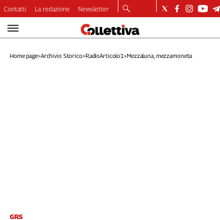
Contatti
La redazione
Newsletter
Video
Podcast
Home page
>
Archivio Storico
>
RadioArticolo1
>
Mezzaluna, mezzamoneta
Dirette
Longform
Copertine
Economia
Lavoro
Ambiente
Diritti
Welfare
Italia
Internazionale
Culture
Categorie
GRS