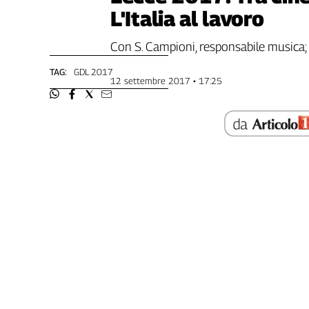
L'Italia al lavoro
Genova,
il
sangue
Con S. Campioni, responsabile musica; 
della
TAG:
GDL 2017
ragione
12 settembre 2017 • 17:25
120
anni
Cgil
Collettiva
Academy
Collettiva
Play
Rubriche
Collettiva
Talk
La
settimana
Collettiva