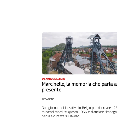
Girasoli
Il
Sassolino
Linea
Economica
Tech
It
Easy
Inserti
Idea
Diffusa
InFlai
L'ANNIVERSARIO
Marcinelle, la memoria che parla a
Le
presente
trasmissioni
tv
REDAZIONE
Work
Due giornate di iniziative in Belgio per ricordare i 
in
minatori morti l’8 agosto 1956 e rilanciare l’impeg
Progress
per la sicurezza sul lavoro