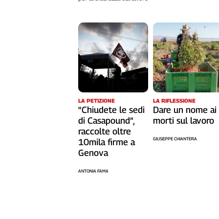
L'Italia
nel
Lavoro
Territori
Abruzzo-
Molise
Alto
LA RIFLESSIONE
LA PETIZIONE
Adige
Dare un nome ai
“Chiudete le sedi
Basilicata
morti sul lavoro
di Casapound”,
Calabria
raccolte oltre
GIUSEPPE CHIANTERA
Campania
10mila firme a
Genova
Emilia-
Romagna
ANTONIA FAMA
Friuli
Venezia
Giulia
Lazio