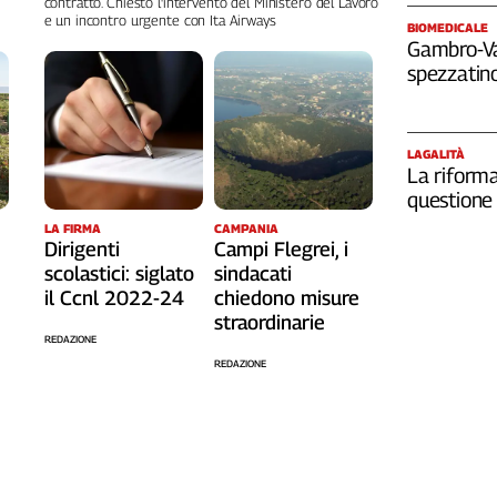
contratto. Chiesto l'intervento del Ministero del Lavoro
e un incontro urgente con Ita Airways
BIOMEDICALE
Gambro-Van
spezzatino
LAGALITÀ
La riforma
questione 
LA FIRMA
CAMPANIA
Dirigenti
Campi Flegrei, i
scolastici: siglato
sindacati
il Ccnl 2022-24
chiedono misure
straordinarie
REDAZIONE
REDAZIONE