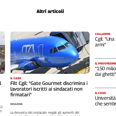
Altri articoli
L’ALLARME
Cgil: “Una
armi”
IL PROVVEDIM
“150 milio
dai ghetti”
IL CASO
l
Filt Cgil: "Gate Gourmet discrimina i
lavoratori iscritti ai sindacati non
IL CASO
firmatari"
Università
che sembr
REDAZIONE
262
no
La denuncia del sindacato: negati gli aumenti del