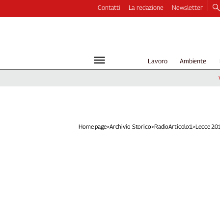
Contatti
La redazione
Newsletter
Video
Podcast
Dirette
Lavoro
Ambiente
Longform
Copertine
Economia
Lavoro
Ambiente
Home page
>
Archivio Storico
>
RadioArticolo1
>
Lecce 2017
Diritti
Welfare
Italia
Internazionale
Culture
Categorie