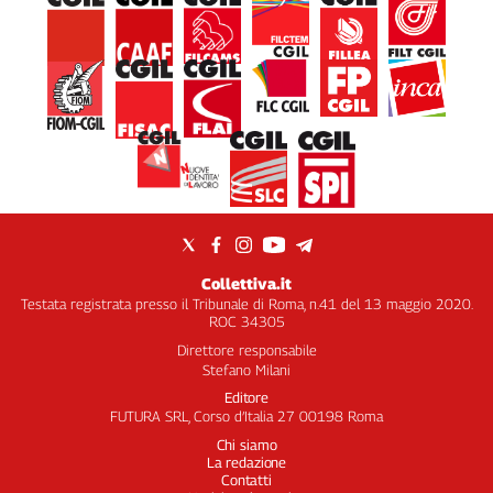
Collettiva.it
Testata registrata presso il Tribunale di Roma, n.41 del 13 maggio 2020.
ROC 34305
Direttore responsabile
Stefano Milani
Editore
FUTURA SRL, Corso d’Italia 27 00198 Roma
Chi siamo
La redazione
Contatti