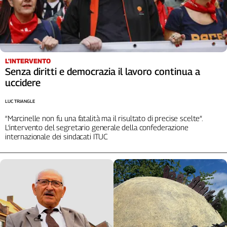
L'Italia
nel
Lavoro
Territori
L'INTERVENTO
Senza diritti e democrazia il lavoro continua a
Abruzzo-
uccidere
Molise
Alto
LUC TRIANGLE
Adige
“Marcinelle non fu una fatalità ma il risultato di precise scelte”.
Basilicata
L’intervento del segretario generale della confederazione
Calabria
internazionale dei sindacati ITUC
Campania
Emilia-
Romagna
Friuli
Venezia
Giulia
Lazio