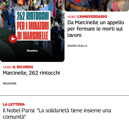
Cerca
L'ANNIVERSARIO
VIDEO
Da Marcinelle un appello
Contatti
per fermare le morti sul
lavoro
La
DAVIDE COLELLA
redazione
Newsletter
IL RICORDO
VIDEO
Marcinelle, 262 rintocchi
Social
REDAZIONE
LA LETTERA
Il Nobel Parisi: “La solidarietà tiene insieme una
comunità”