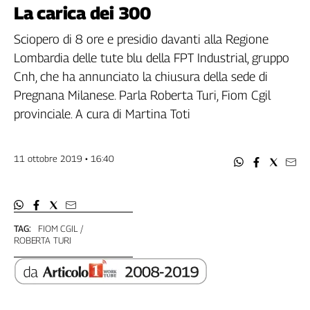
Filcams
La carica dei 300
Filctem
Sciopero di 8 ore e presidio davanti alla Regione
Fillea
Lombardia delle tute blu della FPT Industrial, gruppo
Filt
Cnh, che ha annunciato la chiusura della sede di
Fiom
Pregnana Milanese. Parla Roberta Turi, Fiom Cgil
Fisac
provinciale. A cura di Martina Toti
Flai
Flc
Fp
11 ottobre 2019 • 16:40
Nidil
Slc
Spi
Inca
TAG:
FIOM CGIL
ROBERTA TURI
Caaf
Speciali
G8
di