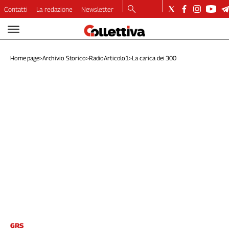
Contatti
La redazione
Newsletter
Video
Podcast
Home page
>
Archivio Storico
>
RadioArticolo1
>
La carica dei 300
Dirette
Longform
Copertine
Economia
Lavoro
Ambiente
Diritti
Welfare
Italia
Internazionale
Culture
Categorie
GRS