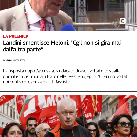
Girasoli
Il
Sassolino
Linea
Economica
LA POLEMICA
Tech
Landini smentisce Meloni: “Cgil non si gira mai
It
dall'altra parte”
Easy
MARTA NICOLETTI
Inserti
La risposta dopo l’accusa al sindacato di aver voltato le spalle
Idea
durante la cerimonia a Marcinelle. Pestieau, Fgtb: “Ci siamo voltati
Diffusa
noi contro presenza partiti fascisti”
InFlai
Le
trasmissioni
tv
Work
in
Progress