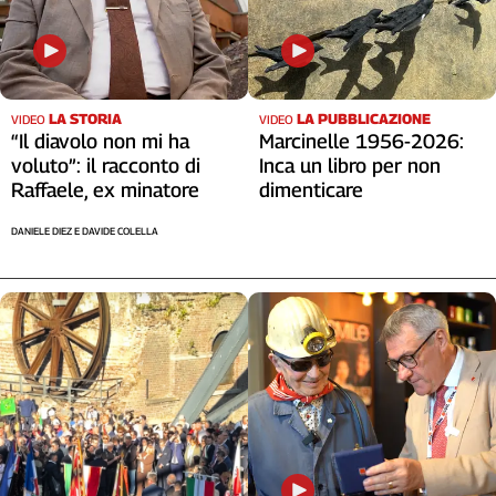
Liguria
Lombardia
Marche
Piemonte
LA STORIA
LA PUBBLICAZIONE
Puglia
VIDEO
VIDEO
“Il diavolo non mi ha
Marcinelle 1956-2026:
Sardegna
voluto”: il racconto di
Inca un libro per non
Sicilia
Raffaele, ex minatore
dimenticare
Toscana
DANIELE DIEZ E DAVIDE COLELLA
Trentino
Umbria
Valle
D'Aosta
Veneto
Archivio
Storico
1955-
2014