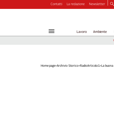
Contatti
La redazione
Newsletter
Video
Podcast
Dirette
Lavoro
Ambiente
Longform
Copertine
Economia
Lavoro
Ambiente
Home page
>
Archivio Storico
>
RadioArticolo1
>
La buona a
Diritti
Welfare
Italia
Internazionale
Culture
Categorie