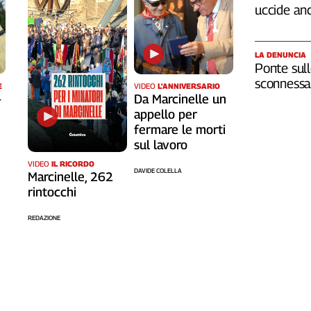
uccide an
LA DENUNCIA
Ponte sull
sconnessa 
VIDEO
L'ANNIVERSARIO
E
Da Marcinelle un
-
appello per
fermare le morti
sul lavoro
VIDEO
IL RICORDO
DAVIDE COLELLA
Marcinelle, 262
rintocchi
REDAZIONE