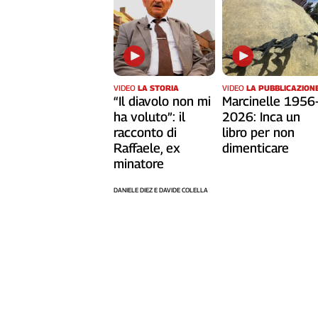
L'Italia
nel
Lavoro
Territori
VIDEO
LA STORIA
VIDEO
LA PUBBLICAZION
Abruzzo-
“Il diavolo non mi
Marcinelle 1956
Molise
ha voluto”: il
2026: Inca un
racconto di
libro per non
Alto
Raffaele, ex
dimenticare
Adige
minatore
Basilicata
Calabria
DANIELE DIEZ E DAVIDE COLELLA
Campania
Emilia-
Romagna
Friuli
Venezia
Giulia
Lazio