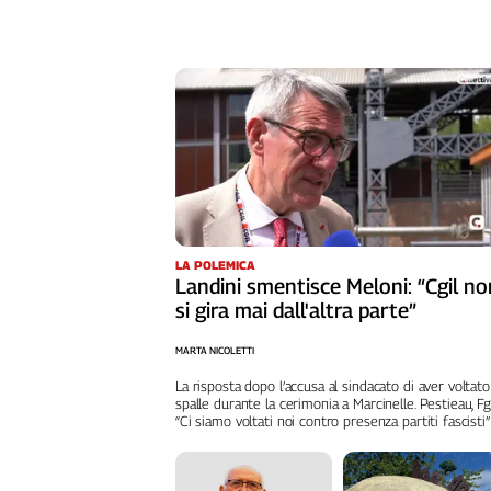
Girasoli
Il
Sassolino
Linea
Economica
Tech
It
Easy
Inserti
Idea
LA POLEMICA
Landini smentisce Meloni: “Cgil no
Diffusa
si gira mai dall'altra parte”
InFlai
MARTA NICOLETTI
Le
trasmissioni
La risposta dopo l’accusa al sindacato di aver voltato
tv
spalle durante la cerimonia a Marcinelle. Pestieau, Fg
“Ci siamo voltati noi contro presenza partiti fascisti”
Work
in
Progress