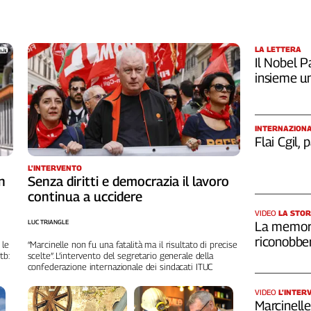
LA LETTERA
Il Nobel Pa
insieme u
INTERNAZION
Flai Cgil,
L'INTERVENTO
n
Senza diritti e democrazia il lavoro
continua a uccidere
VIDEO
LA STOR
LUC TRIANGLE
La memori
riconobber
 le
“Marcinelle non fu una fatalità ma il risultato di precise
tb:
scelte”. L’intervento del segretario generale della
confederazione internazionale dei sindacati ITUC
VIDEO
L’INTER
Marcinelle,