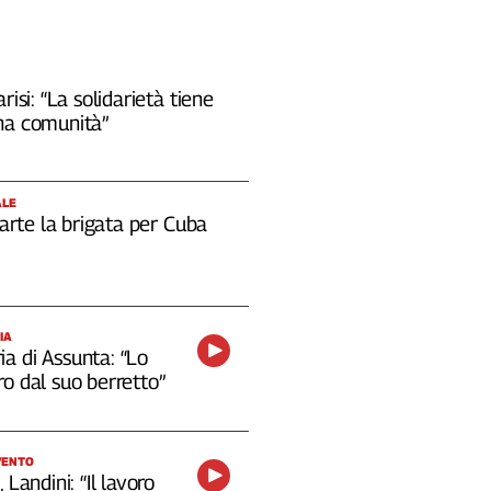
risi: “La solidarietà tiene
na comunità”
ALE
 parte la brigata per Cuba
IA
a di Assunta: “Lo
o dal suo berretto”
VENTO
 Landini: “Il lavoro