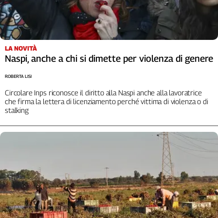
Girasoli
Il
Sassolino
Linea
Economica
LA NOVITÀ
Naspi, anche a chi si dimette per violenza di genere
Tech
It
ROBERTA LISI
Easy
Circolare Inps riconosce il diritto alla Naspi anche alla lavoratrice
che firma la lettera di licenziamento perché vittima di violenza o di
Inserti
stalking
Idea
Diffusa
InFlai
Le
trasmissioni
tv
Work
in
Progress