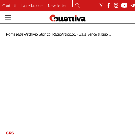
Contatti
La redazione
Newsletter
Video
Podcast
Home page
>
Archivio Storico
>
RadioArticolo1
>
Ilva, si vende al buio. ...
Dirette
Longform
Copertine
Economia
Lavoro
Ambiente
Diritti
Welfare
Italia
Internazionale
Culture
Categorie
GRS