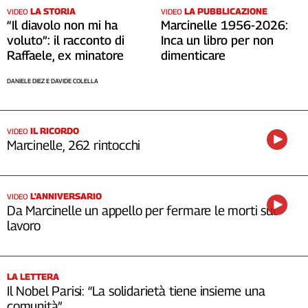
LA STORIA
LA PUBBLICAZIONE
VIDEO
VIDEO
Cerca
“Il diavolo non mi ha
Marcinelle 1956-2026:
voluto”: il racconto di
Inca un libro per non
Raffaele, ex minatore
dimenticare
Contatti
DANIELE DIEZ E DAVIDE COLELLA
La
redazione
IL RICORDO
VIDEO
Marcinelle, 262 rintocchi
Newsletter
Social
L'ANNIVERSARIO
VIDEO
Da Marcinelle un appello per fermare le morti sul
lavoro
LA LETTERA
Il Nobel Parisi: “La solidarietà tiene insieme una
comunità”