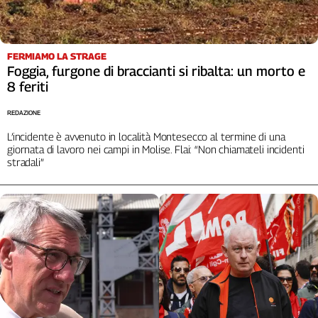
L'Italia
nel
Lavoro
FERMIAMO LA STRAGE
Foggia, furgone di braccianti si ribalta: un morto e
Territori
8 feriti
Abruzzo-
Molise
REDAZIONE
Alto
L’incidente è avvenuto in località Montesecco al termine di una
Adige
giornata di lavoro nei campi in Molise. Flai: “Non chiamateli incidenti
stradali”
Basilicata
Calabria
Campania
Emilia-
Romagna
Friuli
Venezia
Giulia
Lazio