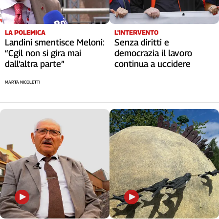
Liguria
Lombardia
Marche
L'INTERVENTO
LA POLEMICA
Piemonte
Senza diritti e
Landini smentisce Meloni:
democrazia il lavoro
“Cgil non si gira mai
Puglia
continua a uccidere
dall'altra parte”
Sardegna
Sicilia
MARTA NICOLETTI
Toscana
Trentino
Umbria
Valle
D'Aosta
Veneto
Archivio
Storico
1955-
2014