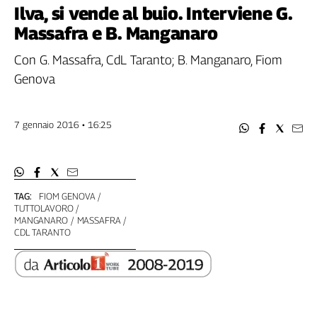
Filcams
Ilva, si vende al buio. Interviene G.
Filctem
Massafra e B. Manganaro
Fillea
Con G. Massafra, CdL Taranto; B. Manganaro, Fiom
Filt
Genova
Fiom
Fisac
Flai
7 gennaio 2016 • 16:25
Flc
Fp
Nidil
Slc
TAG:
FIOM GENOVA
TUTTOLAVORO
Spi
MANGANARO
MASSAFRA
Inca
CDL TARANTO
Caaf
Speciali
G8
di