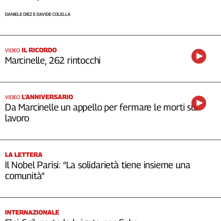
Cerca
DANIELE DIEZ E DAVIDE COLELLA
Contatti
IL RICORDO
VIDEO
Marcinelle, 262 rintocchi
La
redazione
L'ANNIVERSARIO
VIDEO
Da Marcinelle un appello per fermare le morti sul
Newsletter
lavoro
Social
LA LETTERA
Il Nobel Parisi: “La solidarietà tiene insieme una
comunità”
INTERNAZIONALE