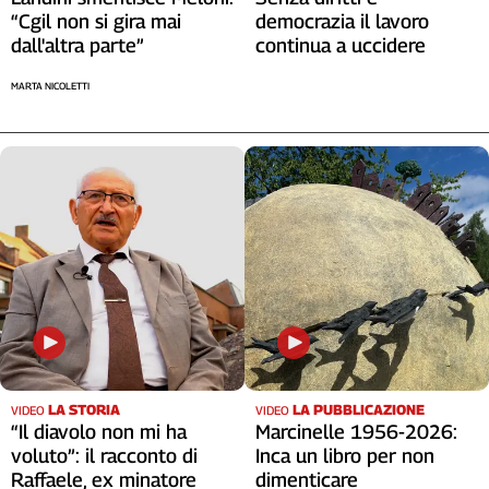
Liguria
democrazia il lavoro
“Cgil non si gira mai
Lombardia
continua a uccidere
dall'altra parte”
Marche
MARTA NICOLETTI
Piemonte
Puglia
Sardegna
Sicilia
Toscana
Trentino
Umbria
Valle
D'Aosta
Veneto
Archivio
Storico
LA STORIA
LA PUBBLICAZIONE
VIDEO
VIDEO
1955-
“Il diavolo non mi ha
Marcinelle 1956-2026:
2014
voluto”: il racconto di
Inca un libro per non
Raffaele, ex minatore
dimenticare