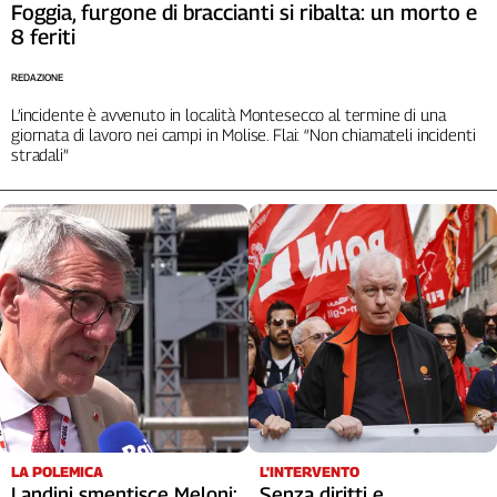
Foggia, furgone di braccianti si ribalta: un morto e
L'Italia
8 feriti
nel
Lavoro
REDAZIONE
L’incidente è avvenuto in località Montesecco al termine di una
Territori
giornata di lavoro nei campi in Molise. Flai: “Non chiamateli incidenti
stradali”
Abruzzo-
Molise
Alto
Adige
Basilicata
Calabria
Campania
Emilia-
Romagna
Friuli
Venezia
Giulia
L'INTERVENTO
LA POLEMICA
Lazio
Senza diritti e
Landini smentisce Meloni: