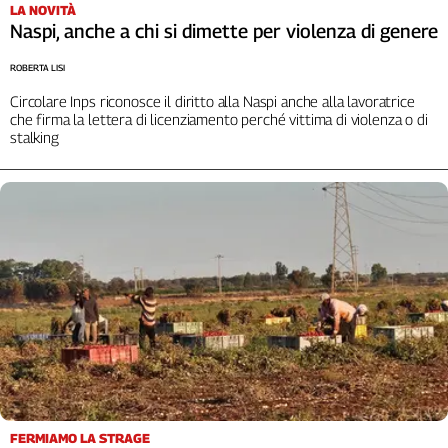
Girasoli
LA NOVITÀ
Naspi, anche a chi si dimette per violenza di genere
Il
Sassolino
ROBERTA LISI
Linea
Economica
Circolare Inps riconosce il diritto alla Naspi anche alla lavoratrice
che firma la lettera di licenziamento perché vittima di violenza o di
Tech
stalking
It
Easy
Inserti
Idea
Diffusa
InFlai
Le
trasmissioni
tv
Work
in
FERMIAMO LA STRAGE
Progress