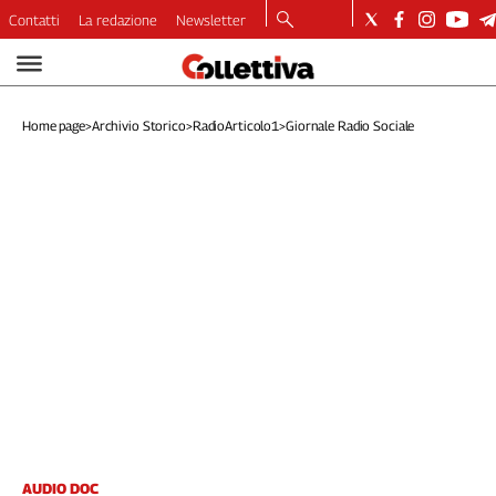
Contatti
La redazione
Newsletter
Video
Podcast
Home page
>
Archivio Storico
>
RadioArticolo1
>
Giornale Radio Sociale
Dirette
Longform
Copertine
Economia
Lavoro
Ambiente
Diritti
Welfare
Italia
Internazionale
Culture
Categorie
AUDIO DOC