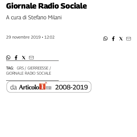
Filcams
Giornale Radio Sociale
Filctem
A cura di Stefano Milani
Fillea
Filt
Fiom
29 novembre 2019 • 12:02
Fisac
Flai
Flc
Fp
TAG:
GRS
GIERREESSE
GIORNALE RADIO SOCIALE
Nidil
Slc
Spi
Inca
Caaf
Speciali
G8
di