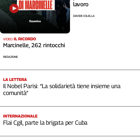
lavoro
Cerca
DAVIDE COLELLA
Contatti
IL RICORDO
VIDEO
Marcinelle, 262 rintocchi
La
redazione
REDAZIONE
Newsletter
LA LETTERA
Il Nobel Parisi: “La solidarietà tiene insieme una
Social
comunità”
INTERNAZIONALE
Flai Cgil, parte la brigata per Cuba