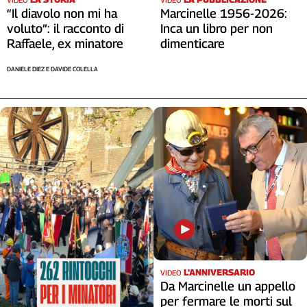
Liguria
“Il diavolo non mi ha
Marcinelle 1956-2026:
Lombardia
voluto”: il racconto di
Inca un libro per non
Marche
Raffaele, ex minatore
dimenticare
Piemonte
DANIELE DIEZ E DAVIDE COLELLA
Puglia
Sardegna
Sicilia
Toscana
Trentino
Umbria
Valle
D'Aosta
Veneto
Archivio
Storico
1955-
L'ANNIVERSARIO
VIDEO
2014
Da Marcinelle un appello
per fermare le morti sul