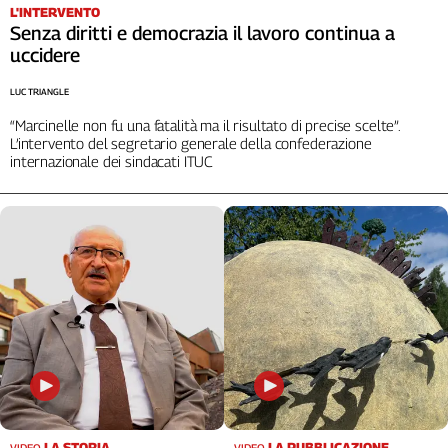
L'INTERVENTO
L'Italia
Senza diritti e democrazia il lavoro continua a
nel
uccidere
Lavoro
LUC TRIANGLE
Territori
“Marcinelle non fu una fatalità ma il risultato di precise scelte”.
Abruzzo-
L’intervento del segretario generale della confederazione
internazionale dei sindacati ITUC
Molise
Alto
Adige
Basilicata
Calabria
Campania
Emilia-
Romagna
Friuli
Venezia
Giulia
Lazio
LA STORIA
LA PUBBLICAZIONE
VIDEO
VIDEO