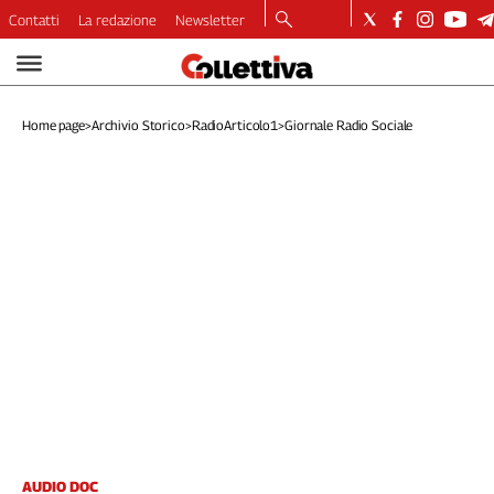
Contatti
La redazione
Newsletter
Video
Podcast
Home page
>
Archivio Storico
>
RadioArticolo1
>
Giornale Radio Sociale
Dirette
Longform
Copertine
Economia
Lavoro
Ambiente
Diritti
Welfare
Italia
Internazionale
Culture
Categorie
AUDIO DOC