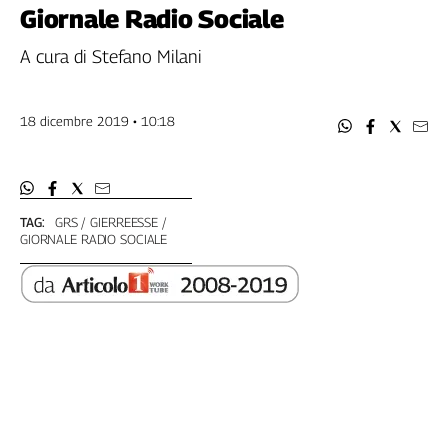
Filcams
Giornale Radio Sociale
Filctem
A cura di Stefano Milani
Fillea
Filt
Fiom
18 dicembre 2019 • 10:18
Fisac
Flai
Flc
Fp
TAG:
GRS
GIERREESSE
GIORNALE RADIO SOCIALE
Nidil
Slc
Spi
Inca
Caaf
Speciali
G8
di