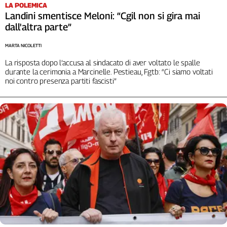
Girasoli
LA POLEMICA
Landini smentisce Meloni: “Cgil non si gira mai
Il
dall'altra parte”
Sassolino
Linea
MARTA NICOLETTI
Economica
La risposta dopo l’accusa al sindacato di aver voltato le spalle
Tech
durante la cerimonia a Marcinelle. Pestieau, Fgtb: “Ci siamo voltati
It
noi contro presenza partiti fascisti”
Easy
Inserti
Idea
Diffusa
InFlai
Le
trasmissioni
tv
Work
in
Progress