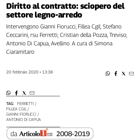
Filcams
Diritto al contratto: sciopero del
Filctem
settore legno-arredo
Fillea
Intervengono Gianni Fiorucci, Fillea Cgil; Stefano
Filt
Ceccarini, rsu Ferretti; Cristian della Pozza, Treviso;
Fiom
Antonio Di Capua, Avellino. A cura di Simona
Fisac
Ciaramitaro
Flai
Flc
Fp
20 febbraio 2020 • 13:38
Nidil
Slc
Spi
Inca
TAG:
FERRETTI
FILLEA CGIL
Caaf
GIANNI FIORUCCI
ANTONIO DI CAPUA
Speciali
G8
di