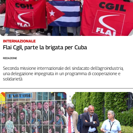
L'Italia
nel
Lavoro
Territori
INTERNAZIONALE
Abruzzo-
Flai Cgil, parte la brigata per Cuba
Molise
Alto
REDAZIONE
Adige
Seconda missione internazionale del sindacato dell’agroindustria,
Basilicata
una delegazione impegnata in un programma di cooperazione e
Calabria
solidarietà
Campania
Emilia-
Romagna
Friuli
Venezia
Giulia
Lazio