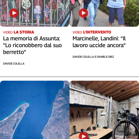
Liguria
Lombardia
Marche
Piemonte
LA STORIA
L’INTERVENTO
VIDEO
VIDEO
Puglia
La memoria di Assunta:
Marcinelle, Landini: “Il
Sardegna
“Lo riconobbero dal suo
lavoro uccide ancora”
Sicilia
berretto”
DAVIDE COLELLA E DANIELE DIEZ
Toscana
DAVIDE COLELLA
Trentino
Umbria
Valle
D'Aosta
Veneto
Archivio
Storico
1955-
2014