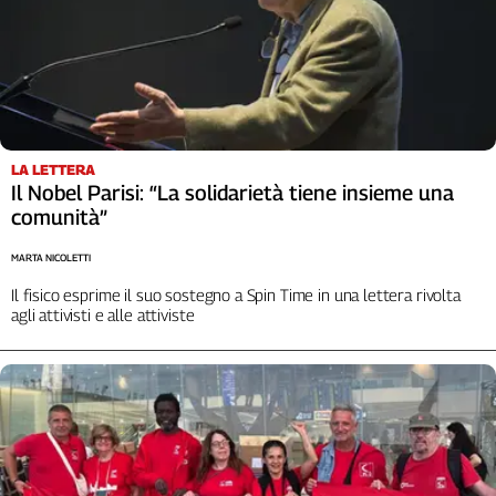
Girasoli
Il
Sassolino
Linea
Economica
Tech
It
LA LETTERA
Easy
Il Nobel Parisi: “La solidarietà tiene insieme una
comunità”
Inserti
MARTA NICOLETTI
Idea
Diffusa
Il fisico esprime il suo sostegno a Spin Time in una lettera rivolta
agli attivisti e alle attiviste
InFlai
Le
trasmissioni
tv
Work
in
Progress