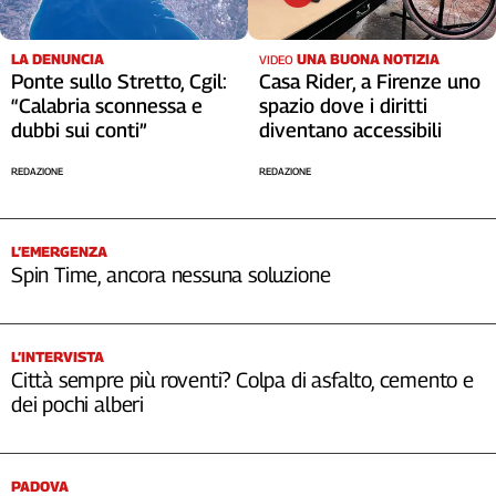
Cerca
LA DENUNCIA
UNA BUONA NOTIZIA
VIDEO
Ponte sullo Stretto, Cgil:
Casa Rider, a Firenze uno
Contatti
“Calabria sconnessa e
spazio dove i diritti
dubbi sui conti”
diventano accessibili
La
REDAZIONE
REDAZIONE
redazione
Newsletter
L’EMERGENZA
Spin Time, ancora nessuna soluzione
Social
L’INTERVISTA
Città sempre più roventi? Colpa di asfalto, cemento e
dei pochi alberi
PADOVA