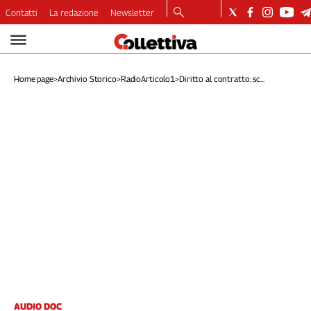
Contatti
La redazione
Newsletter
Video
Podcast
Home page
>
Archivio Storico
>
RadioArticolo1
>
Diritto al contratto: sc...
Dirette
Longform
Copertine
Economia
Lavoro
Ambiente
Diritti
Welfare
Italia
Internazionale
Culture
Categorie
AUDIO DOC