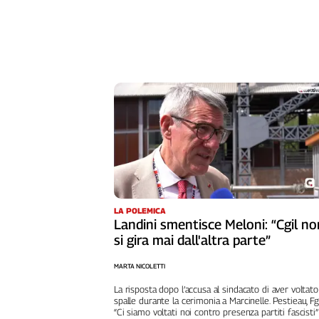
Girasoli
Il
Sassolino
Linea
Economica
Tech
It
Easy
Inserti
Idea
Diffusa
InFlai
LA POLEMICA
Landini smentisce Meloni: “Cgil no
Le
si gira mai dall'altra parte”
trasmissioni
tv
MARTA NICOLETTI
Work
La risposta dopo l’accusa al sindacato di aver voltato
in
spalle durante la cerimonia a Marcinelle. Pestieau, Fg
“Ci siamo voltati noi contro presenza partiti fascisti”
Progress