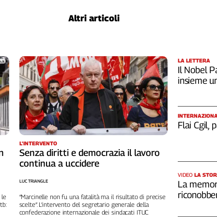
Altri articoli
LA LETTERA
Il Nobel Pa
insieme u
INTERNAZION
Flai Cgil,
L'INTERVENTO
n
Senza diritti e democrazia il lavoro
continua a uccidere
VIDEO
LA STOR
LUC TRIANGLE
La memori
riconobber
 le
“Marcinelle non fu una fatalità ma il risultato di precise
tb:
scelte”. L’intervento del segretario generale della
confederazione internazionale dei sindacati ITUC