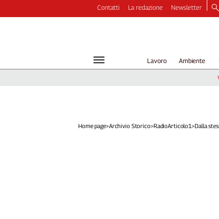
Contatti
La redazione
Newsletter
Video
Podcast
Dirette
Lavoro
Ambiente
Longform
Copertine
Economia
Lavoro
Ambiente
Home page
>
Archivio Storico
>
RadioArticolo1
>
Dalla stes
Diritti
Welfare
Italia
Internazionale
Culture
Categorie