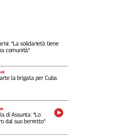
risi: “La solidarietà tiene
na comunità”
ALE
 parte la brigata per Cuba
IA
a di Assunta: “Lo
o dal suo berretto”