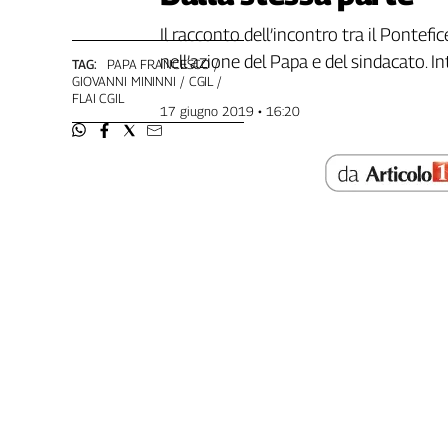
Genova,
Il racconto dell’incontro tra il Pontefice
il
nell’azione del Papa e del sindacato. In
sangue
TAG:
PAPA FRANCESCO
GIOVANNI MININNI
CGIL
della
FLAI CGIL
ragione
17 giugno 2019 • 16:20
120
anni
Cgil
Collettiva
Academy
Collettiva
Play
Rubriche
Collettiva
Talk
La
settimana
Collettiva