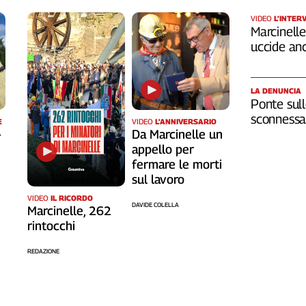
VIDEO
L’INTER
Marcinelle,
uccide an
LA DENUNCIA
Ponte sull
sconnessa 
VIDEO
L'ANNIVERSARIO
E
Da Marcinelle un
-
appello per
fermare le morti
sul lavoro
VIDEO
IL RICORDO
DAVIDE COLELLA
Marcinelle, 262
rintocchi
REDAZIONE