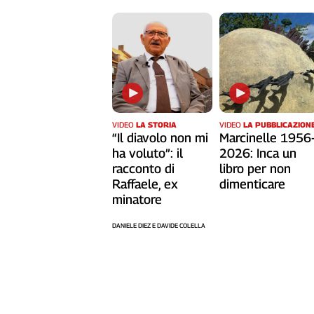
L'Italia
nel
Lavoro
Territori
Abruzzo-
Molise
VIDEO
LA STORIA
VIDEO
LA PUBBLICAZION
Alto
“Il diavolo non mi
Marcinelle 1956
Adige
ha voluto”: il
2026: Inca un
Basilicata
racconto di
libro per non
Calabria
Raffaele, ex
dimenticare
minatore
Campania
Emilia-
DANIELE DIEZ E DAVIDE COLELLA
Romagna
Friuli
Venezia
Giulia
Lazio