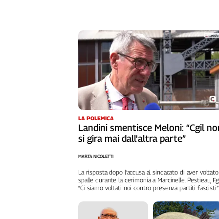
Girasoli
Il
Sassolino
Linea
Economica
Tech
It
Easy
Inserti
Idea
LA POLEMICA
Landini smentisce Meloni: “Cgil no
Diffusa
si gira mai dall'altra parte”
InFlai
MARTA NICOLETTI
Le
trasmissioni
La risposta dopo l’accusa al sindacato di aver voltato
tv
spalle durante la cerimonia a Marcinelle. Pestieau, Fg
“Ci siamo voltati noi contro presenza partiti fascisti”
Work
in
Progress