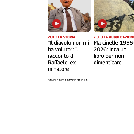
L'Italia
nel
Lavoro
Territori
VIDEO
LA STORIA
VIDEO
LA PUBBLICAZION
Abruzzo-
“Il diavolo non mi
Marcinelle 1956
Molise
ha voluto”: il
2026: Inca un
racconto di
libro per non
Alto
Raffaele, ex
dimenticare
Adige
minatore
Basilicata
Calabria
DANIELE DIEZ E DAVIDE COLELLA
Campania
Emilia-
Romagna
Friuli
Venezia
Giulia
Lazio