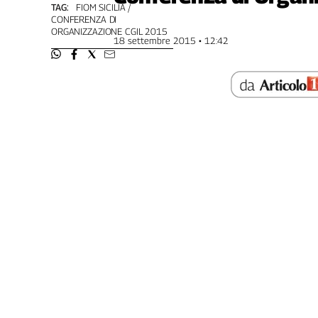
TAG:
FIOM SICILIA
Genova,
CONFERENZA DI
il
ORGANIZZAZIONE CGIL 2015
18 settembre 2015 • 12:42
sangue
della
ragione
120
anni
Cgil
Collettiva
Academy
Collettiva
Play
Rubriche
Collettiva
Talk
La
settimana
Collettiva