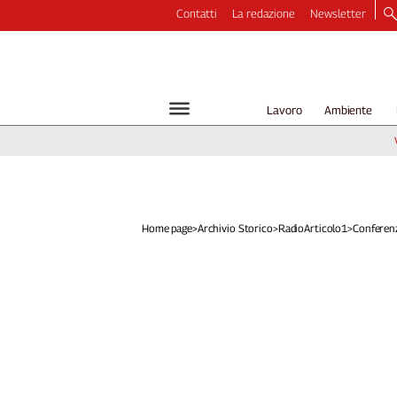
Contatti
La redazione
Newsletter
Video
Podcast
Dirette
Lavoro
Ambiente
Longform
Copertine
Economia
Lavoro
Ambiente
Home page
>
Archivio Storico
>
RadioArticolo1
>
Conferenz
Diritti
Welfare
Italia
Internazionale
Culture
Categorie