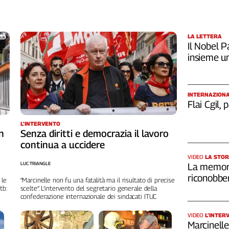
LA LETTERA
Il Nobel Pa
insieme u
INTERNAZION
Flai Cgil,
L'INTERVENTO
n
Senza diritti e democrazia il lavoro
continua a uccidere
VIDEO
LA STOR
LUC TRIANGLE
La memori
riconobber
 le
“Marcinelle non fu una fatalità ma il risultato di precise
tb:
scelte”. L’intervento del segretario generale della
confederazione internazionale dei sindacati ITUC
VIDEO
L’INTER
Marcinelle,