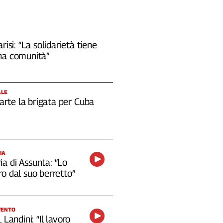
risi: “La solidarietà tiene
na comunità”
ALE
 parte la brigata per Cuba
IA
a di Assunta: “Lo
o dal suo berretto”
VENTO
 Landini: “Il lavoro