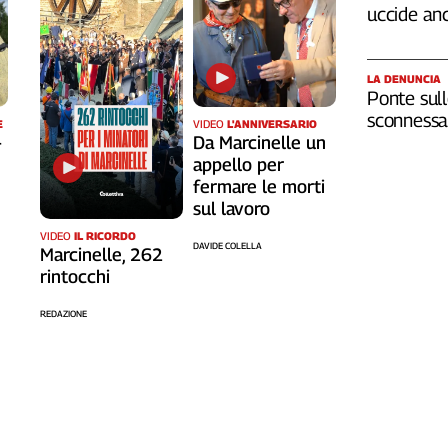
uccide an
LA DENUNCIA
Ponte sull
sconnessa 
VIDEO
L'ANNIVERSARIO
E
Da Marcinelle un
-
appello per
fermare le morti
sul lavoro
VIDEO
IL RICORDO
DAVIDE COLELLA
Marcinelle, 262
rintocchi
REDAZIONE