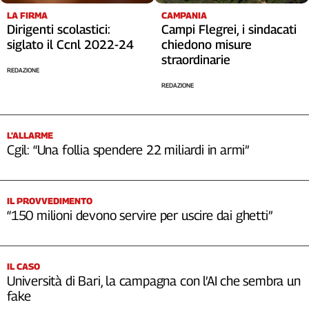
Cerca
LA FIRMA
CAMPANIA
Dirigenti scolastici:
Campi Flegrei, i sindacati
siglato il Ccnl 2022-24
chiedono misure
straordinarie
Contatti
REDAZIONE
REDAZIONE
La
redazione
L’ALLARME
Cgil: “Una follia spendere 22 miliardi in armi”
Newsletter
Social
IL PROVVEDIMENTO
“150 milioni devono servire per uscire dai ghetti”
IL CASO
Università di Bari, la campagna con l’AI che sembra un
fake