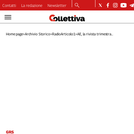
Contatti
La redazione
Newsletter
Video
Podcast
Home page
>
Archivio Storico
>
RadioArticolo1
>
AE, la rivista trimestra...
Dirette
Longform
Copertine
Economia
Lavoro
Ambiente
Diritti
Welfare
Italia
Internazionale
Culture
Categorie
GRS