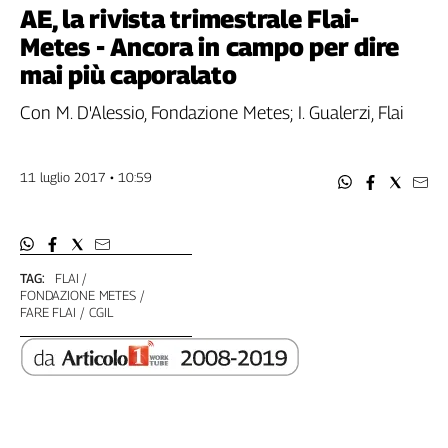
Filcams
AE, la rivista trimestrale Flai-
Filctem
Metes - Ancora in campo per dire
Fillea
mai più caporalato
Filt
Con M. D'Alessio, Fondazione Metes; I. Gualerzi, Flai
Fiom
Fisac
Flai
11 luglio 2017 • 10:59
Flc
Fp
Nidil
Slc
TAG:
FLAI
FONDAZIONE METES
Spi
FARE FLAI
CGIL
Inca
Caaf
Speciali
G8
di