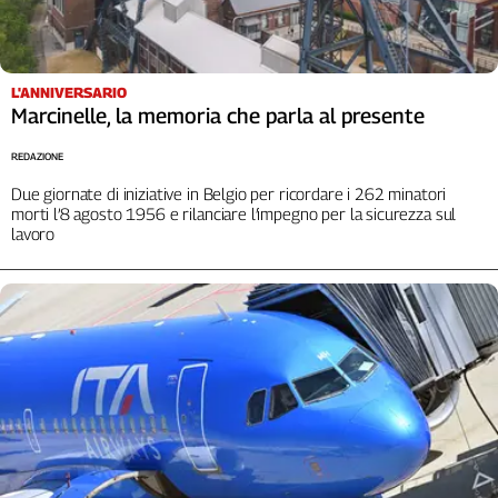
Girasoli
Il
Sassolino
Linea
L'ANNIVERSARIO
Economica
Marcinelle, la memoria che parla al presente
Tech
REDAZIONE
It
Easy
Due giornate di iniziative in Belgio per ricordare i 262 minatori
morti l’8 agosto 1956 e rilanciare l’impegno per la sicurezza sul
Inserti
lavoro
Idea
Diffusa
InFlai
Le
trasmissioni
tv
Work
in
Progress