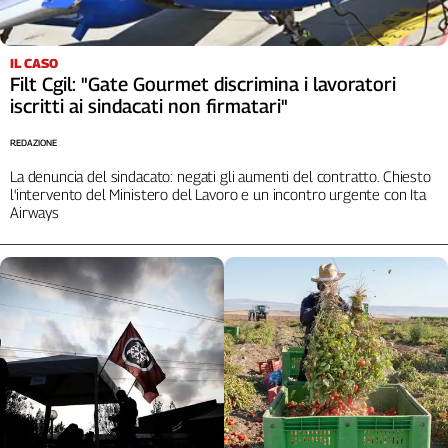
L'Italia
nel
Lavoro
IL CASO
Filt Cgil: "Gate Gourmet discrimina i lavoratori
iscritti ai sindacati non firmatari"
Territori
Abruzzo-
REDAZIONE
Molise
La denuncia del sindacato: negati gli aumenti del contratto. Chiesto
Alto
l'intervento del Ministero del Lavoro e un incontro urgente con Ita
Adige
Airways
Basilicata
Calabria
Campania
Emilia-
Romagna
Friuli
Venezia
Giulia
Lazio