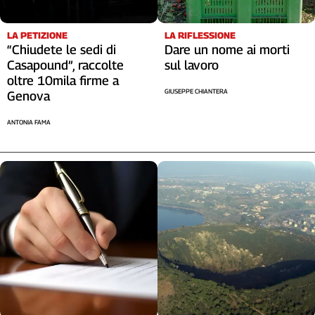
Liguria
Lombardia
LA RIFLESSIONE
LA PETIZIONE
Marche
Dare un nome ai morti
“Chiudete le sedi di
Piemonte
sul lavoro
Casapound”, raccolte
Puglia
oltre 10mila firme a
GIUSEPPE CHIANTERA
Genova
Sardegna
Sicilia
ANTONIA FAMA
Toscana
Trentino
Umbria
Valle
D'Aosta
Veneto
Archivio
Storico
1955-
2014