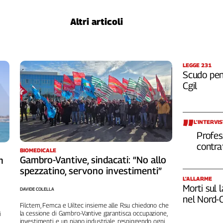
Altri articoli
LEGGE 231
Scudo pena
Cgil
L’INTERVI
Profes
contra
BIOMEDICALE
Gambro-Vantive, sindacati: “No allo
n
spezzatino, servono investimenti”
L’ALLARME
Morti sul 
DAVIDE COLELLA
nel Nord-
Filctem, Femca e Uiltec insieme alle Rsu chiedono che
la cessione di Gambro-Vantive garantisca occupazione,
i
investimenti e un piano industriale, respingendo ogni