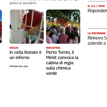
ipotesi di spezzatino
N. 3-4 / 2026
Rispondere
LA DECISIONE
Rinnovo 5G
aziende a 
FOCUS
INDUSTRIA
In cella l’estate è
Porto Torres, il
un inferno
Mimit convoca la
cabina di regia
PATRIZIA PALLARA
sulla chimica
verde