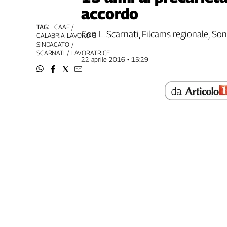
accordo
Genova,
il
TAG:
CAAF
sangue
Con L. Scarnati, Filcams regionale; Soni
CALABRIA LAVORO E
della
SINDACATO
SCARNATI
LAVORATRICE
ragione
22 aprile 2016 • 15:29
120
anni
Cgil
Collettiva
Academy
Collettiva
Play
Rubriche
Collettiva
Talk
La
settimana
Collettiva