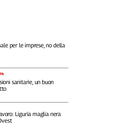
le per le imprese, no della
STA
sioni sanitarie, un buon
tto
lavoro: Liguria maglia nera
Ovest