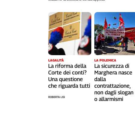
L'Italia
nel
Lavoro
Territori
Abruzzo-
Molise
Alto
LAGALITÀ
LA POLEMICA
Adige
La riforma della
La sicurezza di
Basilicata
Corte dei conti?
Marghera nasce
Calabria
Una questione
dalla
che riguarda tutti
contrattazione,
Campania
non dagli slogan
Emilia-
ROBERTA LISI
o allarmismi
Romagna
Friuli
Venezia
Giulia
Lazio