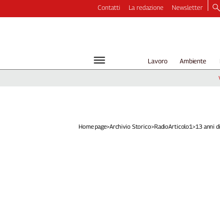
Contatti
La redazione
Newsletter
Video
Podcast
Dirette
Lavoro
Ambiente
Longform
Copertine
Economia
Lavoro
Ambiente
Home page
>
Archivio Storico
>
RadioArticolo1
>
13 anni di
Diritti
Welfare
Italia
Internazionale
Culture
Categorie