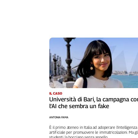
Girasoli
Il
Sassolino
Linea
Economica
Tech
It
Easy
Inserti
Idea
Diffusa
InFlai
IL CASO
Università di Bari, la campagna co
Le
l’AI che sembra un fake
trasmissioni
tv
ANTONIA FAMA
Work
È il primo ateneo in Italia ad adoperare l’intelligenza
in
artificiale per promuovere le immatricolazioni. Ma gl
Progress
studenti la bocciano senza appello