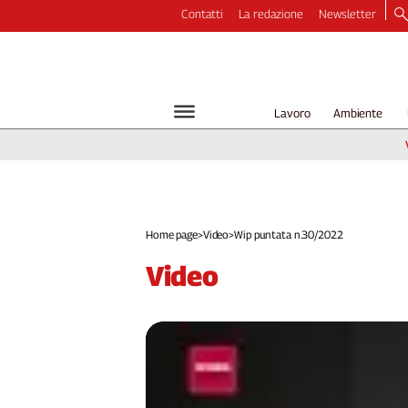
Contatti
La redazione
Newsletter
Video
Podcast
Dirette
Lavoro
Ambiente
Longform
Copertine
Economia
Lavoro
Ambiente
Home page
>
Video
>
Wip puntata n.30/2022
Diritti
video
Welfare
Italia
Internazionale
Culture
Categorie