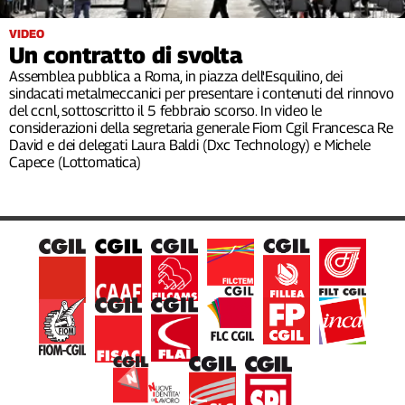
Filcams
VIDEO
Filctem
Un contratto di svolta
Fillea
Assemblea pubblica a Roma, in piazza dell'Esquilino, dei
Filt
sindacati metalmeccanici per presentare i contenuti del rinnovo
Fiom
del ccnl, sottoscritto il 5 febbraio scorso. In video le
considerazioni della segretaria generale Fiom Cgil Francesca Re
Fisac
David e dei delegati Laura Baldi (Dxc Technology) e Michele
Flai
Capece (Lottomatica)
Flc
Fp
Nidil
Slc
Spi
Inca
Caaf
Speciali
G8
di