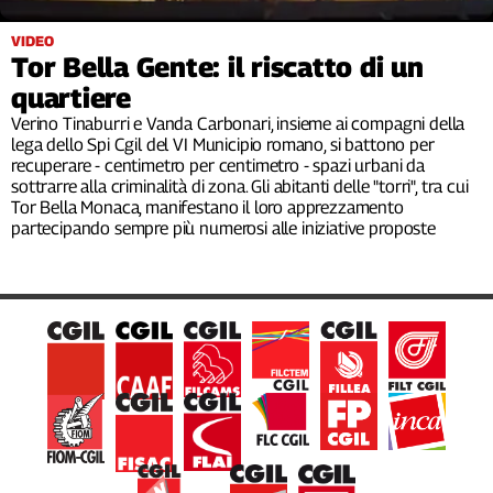
Filcams
VIDEO
Filctem
Tor Bella Gente: il riscatto di un
Fillea
quartiere
Filt
Verino Tinaburri e Vanda Carbonari, insieme ai compagni della
Fiom
lega dello Spi Cgil del VI Municipio romano, si battono per
Fisac
recuperare - centimetro per centimetro - spazi urbani da
sottrarre alla criminalità di zona. Gli abitanti delle "torri", tra cui
Flai
Tor Bella Monaca, manifestano il loro apprezzamento
Flc
partecipando sempre più numerosi alle iniziative proposte
Fp
Nidil
Slc
Spi
Inca
Caaf
Speciali
G8
di