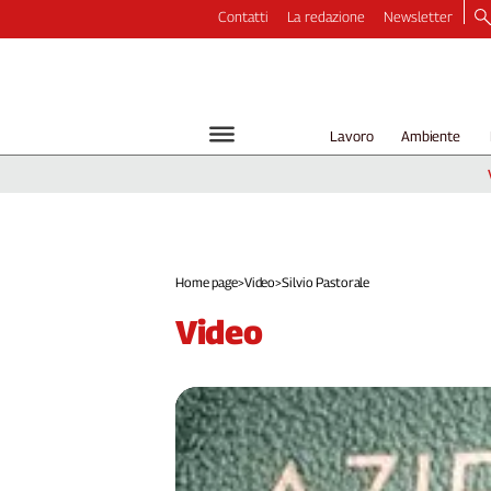
Contatti
La redazione
Newsletter
Video
Podcast
Dirette
Lavoro
Ambiente
Longform
Copertine
Economia
Lavoro
Ambiente
Home page
>
Video
>
Silvio Pastorale
Diritti
video
Welfare
Italia
Internazionale
Culture
Categorie