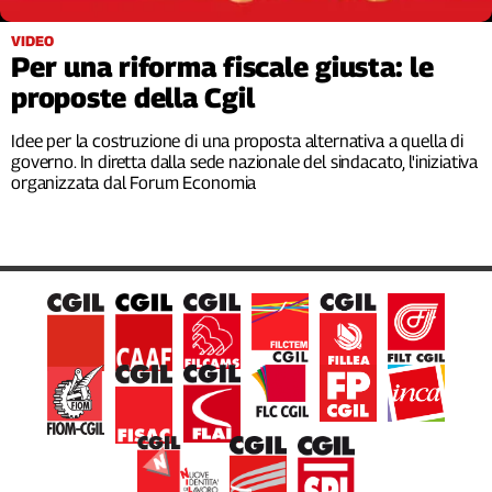
Filcams
VIDEO
Filctem
Per una riforma fiscale giusta: le
Fillea
proposte della Cgil
Filt
Fiom
Idee per la costruzione di una proposta alternativa a quella di
Fisac
governo. In diretta dalla sede nazionale del sindacato, l'iniziativa
organizzata dal Forum Economia
Flai
Flc
Fp
Nidil
Slc
Spi
Inca
Caaf
Speciali
G8
di