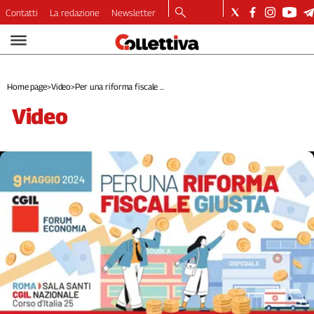
Contatti
La redazione
Newsletter
Video
Podcast
Dirette
Home page
>
Video
>
Per una riforma fiscale ...
Longform
video
Copertine
Economia
Lavoro
Ambiente
Diritti
Welfare
Italia
Internazionale
Culture
Categorie