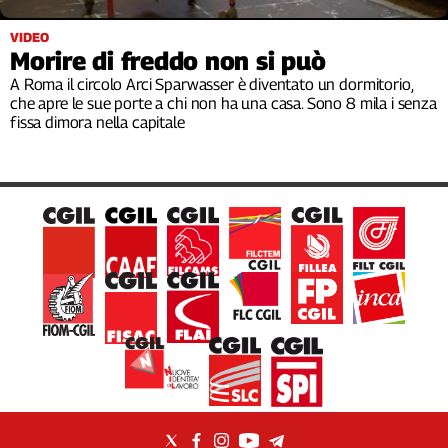
Filcams
VIDEO
Filctem
Morire di freddo non si può
Fillea
A Roma il circolo Arci Sparwasser è diventato un dormitorio,
Filt
che apre le sue porte a chi non ha una casa. Sono 8 mila i senza
Fiom
fissa dimora nella capitale
Fisac
Flai
Flc
Fp
Nidil
Slc
Spi
Inca
Caaf
Speciali
G8
di