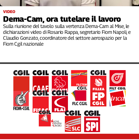
Filcams
VIDEO
Filctem
Dema-Cam, ora tutelare il lavoro
Fillea
Sulla riunione del tavolo sulla vertenza Dema-Cam al Mise, le
Filt
dichiarazioni video di Rosario Rappa, segretario Fiom Napoli, e
Fiom
Claudio Gonzato, coordinatore del settore aerospazio per la
Fiom Cgil nazionale
Fisac
Flai
Flc
Fp
Nidil
Slc
Spi
Inca
Caaf
Speciali
G8
di