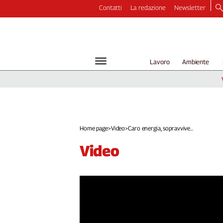
Contatti
La redazione
Newsletter
Video
Podcast
Dirette
Lavoro
Ambiente
Longform
Copertine
Economia
Lavoro
Ambiente
Home page
>
Video
>
Caro energia, sopravvive...
Diritti
video
Welfare
Italia
Internazionale
Culture
Categorie