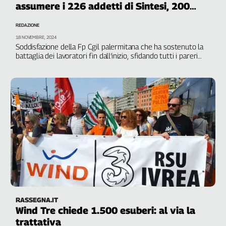
assumere i 226 addetti di Sintesi, 200
Filcams
solo a Palermo
Filctem
REDAZIONE
Fillea
18 NOVEMBRE, 2024
Filt
Soddisfazione della Fp Cgil palermitana che ha sostenuto la
battaglia dei lavoratori fin dall’inizio, sfidando tutti i pareri
Fiom
contrari, degli altri sindacati e di qualche politico
Fisac
Flai
Flc
Fp
Nidil
Slc
Spi
Inca
Caaf
Speciali
RASSEGNA.IT
Wind Tre chiede 1.500 esuberi: al via la
G8
trattativa
di