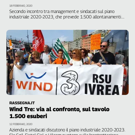
18 FEBBRAIO, 2020
Genova,
Secondo incontro tra management e sindacati sul piano
il
industriale 2020-2023, che prevede 1.500 allontanamenti.
sangue
La società promette la "gestione condivisa" della crisi, i
della
sindacati sollecitano la “ricognizione di tutto il perimetro
ragione
aziendale"
120
anni
Cgil
Collettiva
Academy
Collettiva
Play
Rubriche
Collettiva
RASSEGNA.IT
Talk
Wind Tre: via al confronto, sul tavolo
1.500 esuberi
La
settimana
12 FEBBRAIO, 2020
Collettiva
Azienda e sindacati discutono il piano industriale 2020-2023.
Slc Cgil, Fistel Cisl e Uilcom puntano sulla "contrattazione