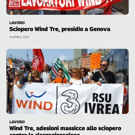
Cerca
LAVORO
Contatti
Sciopero Wind Tre, presidio a Genova
10 APRILE, 2019
La
redazione
Newsletter
Social
LAVORO
Wind Tre, adesioni massicce allo sciopero
contro la riorganizzazione