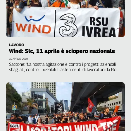
Liguria
Lombardia
Marche
Piemonte
Puglia
Sardegna
LAVORO
Sicilia
Wind: Slc, 11 aprile è sciopero nazionale
Toscana
10 APRILE, 2019
Trentino
Saccone: "La nostra agitazione è contro i progetti aziendali
sbagliati, contro i possibili trasferimenti di lavoratori da Roma
Umbria
a Milano e contro le ipotesi di cessione di ramo d'azienda. Ci
Valle
battiamo per avere un coerente piano industriale di sviluppo"
D'Aosta
Veneto
Archivio
Storico
1955-
2014