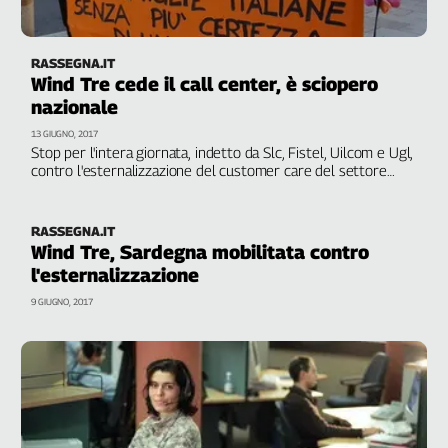
RASSEGNA.IT
Wind Tre cede il call center, è sciopero
nazionale
13 GIUGNO, 2017
Stop per l'intera giornata, indetto da Slc, Fistel, Uilcom e Ugl,
contro l'esternalizzazione del customer care del settore
privato. Coinvolti 900 dipendenti delle sedi di Roma, Genova,
Cagliari e Palermo. Previste manifestazioni in tutta Italia
RASSEGNA.IT
Wind Tre, Sardegna mobilitata contro
l'esternalizzazione
9 GIUGNO, 2017