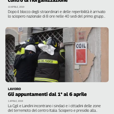
10 APRILE, 2019
Dopo il blocco degli straordinari e delle reperibilità è arrivato
lo sciopero nazionale di 8 ore nelle 40 sedi del primo gruppo
italiano della telefonia mobile. Secondo la Slc Cgil
trasferimenti ed esternalizzazioni mettono a rischio almeno
350 posti
LAVORO
Gli appuntamenti dal 1° al 6 aprile
1 APRILE, 2019
La Cgil e Landini incontrano i sindaci e i cittadini delle zone
del terremoto del centro Italia. Sciopero e presidio alla