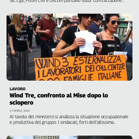
Girasoli
d'anticipo" che parta da una “rigorosa ricognizione di tutto il
Il
perimetro aziendale”
Sassolino
Linea
Economica
Tech
It
Easy
Inserti
Idea
Diffusa
LAVORO
InFlai
Wind Tre, confronto al Mise dopo lo
sciopero
Le
trasmissioni
17 APRILE, 2019
tv
Al tavolo del ministero si analizza la situazione occupazionale
e produttiva del gruppo. I sindacati, forti dell'altissima
Work
adesione alla mobilitazione dell'11 aprile, rigettano
in
trasferimenti ed esternalizzazioni annunciati dall'azienda
Progress