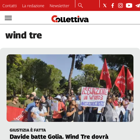
Contatti
La redazione
Newsletter
Video
Podcast
wind
tre
Dirette
Longform
Copertine
Economia
Lavoro
Ambiente
Diritti
Welfare
Italia
Internazionale
Culture
GIUSTIZIA È FATTA
Categorie
Davide batte Golia. Wind Tre dovrà