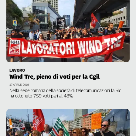
L'Italia
nel
Lavoro
Territori
Abruzzo-
Molise
Alto
Adige
LAVORO
Basilicata
Wind Tre, pieno di voti per la Cgil
Calabria
17 APRILE, 2019
Campania
Nella sede romana della società di telecomunicazioni la Slc
Emilia-
ha ottenuto 759 voti pari al 48%
Romagna
Friuli
Venezia
Giulia
Lazio