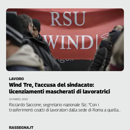
Roberto Cavalli, si fermano i lavoratori di Wind Tre e Agenzia
delle entrate. Giornata per la riforma forestale in Sicilia
LAVORO
Wind Tre, l'accusa del sindacato:
licenziamenti mascherati di lavoratrici
15 MARZO, 2019
Riccardo Saccone, segretario nazionale Slc: "Con i
trasferimenti coatti di lavoratori dalla sede di Roma a quella
di Milano molte di loro saranno costrette a rinunciare al
proprio posto. Non lasceremo nulla d'intentato"
RASSEGNA.IT