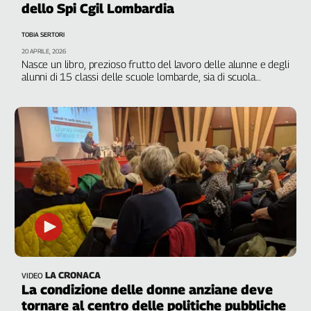
dello Spi Cgil Lombardia
Filcams
Filctem
TOBIA SERTORI
Fillea
20 APRILE, 2026
Filt
Nasce un libro, prezioso frutto del lavoro delle alunne e degli
alunni di 15 classi delle scuole lombarde, sia di scuola
Fiom
primaria che di scuola media, a dimostrazione del fatto che la
Fisac
scuola rimane il primo, insostituibile presidio di democrazia
del nostro Paese
Flai
Flc
Fp
Nidil
Slc
Spi
Inca
Caaf
Speciali
LA CRONACA
VIDEO
La condizione delle donne anziane deve
G8
tornare al centro delle politiche pubbliche
di