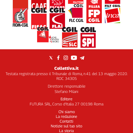
Liguria
Lombardia
Marche
Piemonte
Puglia
Sardegna
Sicilia
Toscana
Trentino
Collettiva.it
Umbria
Testata registrata presso il Tribunale di Roma, n.41 del 13 maggio 2020.
ROC 34305
Valle
D'Aosta
Direttore responsabile
Stefano Milani
Veneto
Editore
FUTURA SRL, Corso d’Italia 27 00198 Roma
Archivio
Storico
Chi siamo
1955-
La redazione
2014
Contatti
Notizie sul tuo sito
La storia