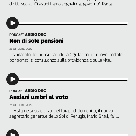
Girasoli
diritti sociali. Ci aspettiamo segnali dal governo”. Parla
Stefano Landini, segretario nazionale dello Spi Cgil. A cura di
Il
Paolo Andruccioli
Sassolino
Linea
Economica
AUDIO DOC
PODCAST
Tech
Non di sole pensioni
It
28 OTTOBRE, 2019
Easy
Il sindacato dei pensionati della Cgil lancia un nuovo portale,
pensionati.it: consulenze sulla previdenza e sulla vita
Inserti
quotidiana. Interviene Fulvio Venanzetti, Ufficio stampa Spi
Cgil. A cura di Paolo Andruccioli
Idea
Diffusa
InFlai
AUDIO DOC
PODCAST
Anziani umbri al voto
Le
25 OTTOBRE, 2019
trasmissioni
In vista della scadenza elettorale di domenica, il nuovo
tv
segretario generale dello Spi di Perugia, Mario Bravi, fa il
punto della situazione sociale post terremoto nella regione.
Work
A cura di Paolo Andruccioli
in
Progress