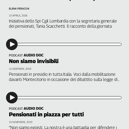
Genova,
ELENA PERACCHI
il
15 APRILE, 2026
sangue
Iniziativa dello Spi Cgil Lombardia con la segretaria generale
della
dei pensionati, Tania Scacchetti. Il racconto della giornata
ragione
120
anni
Cgil
AUDIO DOC
PODCAST
Collettiva
Non siamo invisibili
Academy
11 DICEMBRE, 2019
Pensionati in presidio in tutta Italia. Voci dalla mobilitazione
Collettiva
davanti Montecitorio in occasione del dibattito sulla legge di
Play
bilancio. A cura di Paolo Andruccioli
Rubriche
Collettiva
Talk
AUDIO DOC
PODCAST
La
Pensionati in piazza per tutti
settimana
15 NOVEMBRE, 2019
Collettiva
“Non siamo egoisti. La nostra è una battaglia per difendere i