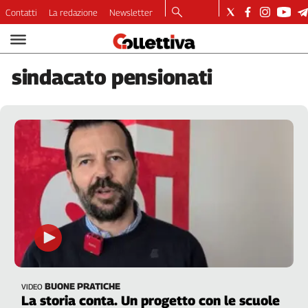
Contatti
La redazione
Newsletter
Video
Podcast
sindacato
pensionati
Dirette
Longform
Copertine
Economia
Lavoro
Ambiente
Diritti
Welfare
Italia
Internazionale
Culture
BUONE PRATICHE
VIDEO
Categorie
La storia conta. Un progetto con le scuole