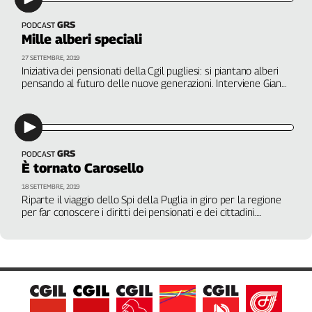
L'Italia
GRS
PODCAST
nel
Mille alberi speciali
Lavoro
27 SETTEMBRE, 2019
Iniziativa dei pensionati della Cgil pugliesi: si piantano alberi
Territori
pensando al futuro delle nuove generazioni. Interviene Gianni
Forte, segretario generale dello Spi Cgil della Puglia. A cura
Abruzzo-
di Paolo Andruccioli
Molise
Alto
Adige
GRS
PODCAST
Basilicata
È tornato Carosello
Calabria
18 SETTEMBRE, 2019
Riparte il viaggio dello Spi della Puglia in giro per la regione
Campania
per far conoscere i diritti dei pensionati e dei cittadini.
Emilia-
Interviene Gianni Forte, segretario generale dello Spi Cgil
Romagna
Puglia. A cura di Paolo Andruccioli
Friuli
Venezia
Giulia
Lazio