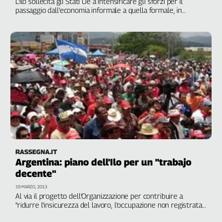
L'Ilo sollecita gli Stati Ue a intensificare gli sforzi per il
Girasoli
passaggio dall'economia informale a quella formale, in
Il
particolare con azioni di contrasto al lavoro sommerso.
Sassolino
L'economia informale assorbe circa la metà della manodopera
nel mondo
Linea
Economica
Tech
It
Easy
Inserti
Idea
Diffusa
InFlai
RASSEGNA.IT
Argentina: piano dell'Ilo per un "trabajo
Le
decente"
trasmissioni
tv
19 MARZO, 2013
Al via il progetto dell'Organizzazione per contribuire a
Work
"ridurre l'insicurezza del lavoro, l'occupazione non registrata
in
e informale, promuovere la protezione sociale e la qualità e
Progress