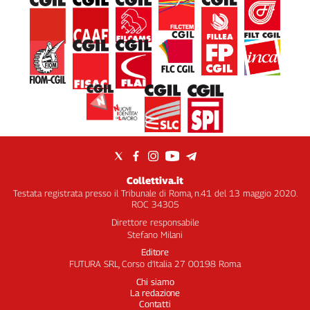
Liguria
Lombardia
Marche
Piemonte
Puglia
Sardegna
Sicilia
Toscana
Trentino
Umbria
Collettiva.it
Valle
Testata registrata presso il Tribunale di Roma, n.41 del 13 maggio 2020.
D'Aosta
ROC 34305
Veneto
Direttore responsabile
Stefano Milani
Archivio
Editore
Storico
FUTURA SRL, Corso d’Italia 27 00198 Roma
1955-
2014
Chi siamo
La redazione
Contatti