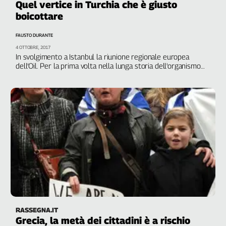
Quel vertice in Turchia che è giusto
Filcams
boicottare
Filctem
Fillea
FAUSTO DURANTE
Filt
4 OTTOBRE, 2017
In svolgimento a Istanbul la riunione regionale europea
Fiom
dell’Oil. Per la prima volta nella lunga storia dell'organismo
Fisac
tripartito delle Nazioni Unite, i rappresentanti dei lavoratori
non partecipano: troppi i diritti negati dal regime di Erdogan
Flai
Flc
Fp
Nidil
Slc
Spi
Inca
Caaf
Speciali
RASSEGNA.IT
G8
Grecia, la metà dei cittadini è a rischio
di