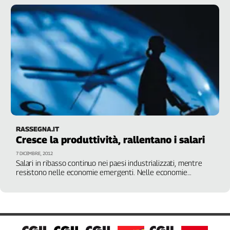
quantità del lavoro"
L'Italia
nel
Lavoro
Territori
Abruzzo-
Molise
Alto
Adige
Basilicata
RASSEGNA.IT
Calabria
Cresce la produttività, rallentano i salari
Campania
7 DICEMBRE, 2012
Emilia-
Salari in ribasso continuo nei paesi industrializzati, mentre
Romagna
resistono nelle economie emergenti. Nelle economie
sviluppate, negli ultimi 10 anni, la produttività è raddoppiata.
Friuli
"I lavoratori non stanno ricevendo quello che meritano"
Venezia
Giulia
Lazio