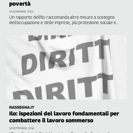
povertà
Genova,
24 NOVEMBRE, 2014
il
Un rapporto dell'Ilo raccomanda altre misure a sostegno
sangue
dell'occupazione e delle imprese, più protezione sociale e
della
stop a ulteriori tagli dei salari. I greci a rischio povertà sono
ragione
raddoppiati in 5 anni, salendo dal 20% nel 2008 al 44% nel
2013
120
anni
Cgil
Collettiva
Academy
Collettiva
Play
Rubriche
Collettiva
Talk
RASSEGNA.IT
Ilo: ispezioni del lavoro fondamentali per
La
combattere il lavoro sommerso
settimana
Collettiva
18 SETTEMBRE, 2014