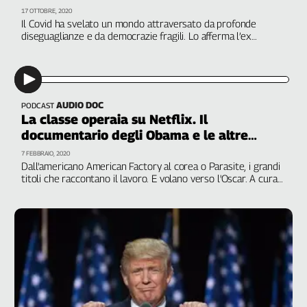
Filcams
17 OTTOBRE, 2020
Il Covid ha svelato un mondo attraversato da profonde
Filctem
diseguaglianze e da democrazie fragili. Lo afferma l’ex
Fillea
presidente Usa in un messaggio ai diplomati. I giovani
possono costruire una normalità diversa da quella che
Filt
abbiamo conosciuto
Fiom
Fisac
AUDIO DOC
PODCAST
Flai
La classe operaia su Netflix. Il
documentario degli Obama e le altre
Flc
uscite della settimana
Fp
7 FEBBRAIO, 2020
Dall'americano American Factory al corea o Parasite, i grandi
Nidil
titoli che raccontano il lavoro. E volano verso l'Oscar. A cura
Slc
di Antonia Fama
Spi
Inca
Caaf
Speciali
G8
di