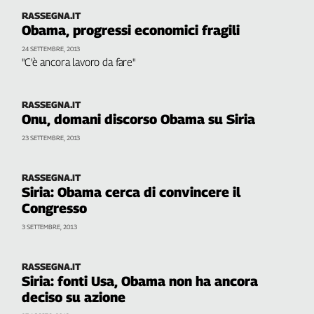
Cerca
RASSEGNA.IT
Obama, progressi economici fragili
24 SETTEMBRE, 2013
"C'è ancora lavoro da fare"
Contatti
La
RASSEGNA.IT
Onu, domani discorso Obama su Siria
redazione
23 SETTEMBRE, 2013
Newsletter
RASSEGNA.IT
Siria: Obama cerca di convincere il
Social
Congresso
3 SETTEMBRE, 2013
RASSEGNA.IT
Siria: fonti Usa, Obama non ha ancora
deciso su azione