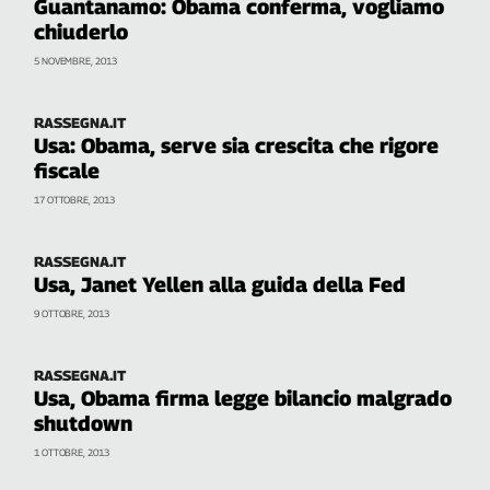
Guantanamo: Obama conferma, vogliamo
Liguria
chiuderlo
Lombardia
Marche
5 NOVEMBRE, 2013
Piemonte
Puglia
RASSEGNA.IT
Usa: Obama, serve sia crescita che rigore
Sardegna
fiscale
Sicilia
17 OTTOBRE, 2013
Toscana
Trentino
RASSEGNA.IT
Umbria
Usa, Janet Yellen alla guida della Fed
Valle
D'Aosta
9 OTTOBRE, 2013
Veneto
RASSEGNA.IT
Archivio
Usa, Obama firma legge bilancio malgrado
Storico
shutdown
1955-
2014
1 OTTOBRE, 2013