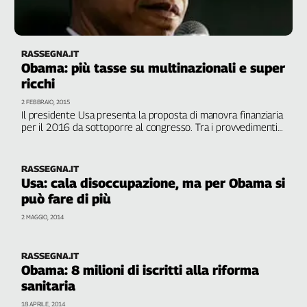
Girasoli
Il
Sassolino
Linea
RASSEGNA.IT
Obama: più tasse su multinazionali e super
Economica
ricchi
Tech
It
2 FEBBRAIO, 2015
Il presidente Usa presenta la proposta di manovra finanziaria
Easy
per il 2016 da sottoporre al congresso. Tra i provvedimenti
previsti anche una tassa una tantum del 14% per le aziende
Inserti
come General Electric e Microsoft che hanno realizzato
guadagni all'estero
Idea
RASSEGNA.IT
Usa: cala disoccupazione, ma per Obama si
Diffusa
può fare di più
InFlai
2 MAGGIO, 2014
Le
trasmissioni
tv
RASSEGNA.IT
Obama: 8 milioni di iscritti alla riforma
Work
sanitaria
in
Progress
18 APRILE, 2014