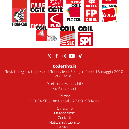
Collettiva.it
Testata registrata presso il Tribunale di Roma, n.41 del 13 maggio 2020.
ROC 34305
Direttore responsabile
Stefano Milani
Editore
FUTURA SRL, Corso d’Italia 27 00198 Roma
Chi siamo
La redazione
Contatti
Notizie sul tuo sito
La storia