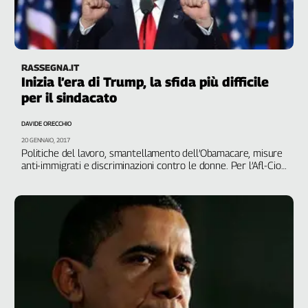
Genova,
il
sangue
della
RASSEGNA.IT
ragione
Inizia l’era di Trump, la sfida più difficile
120
per il sindacato
anni
Cgil
DAVIDE ORECCHIO
Collettiva
20 GENNAIO, 2017
Academy
Politiche del lavoro, smantellamento dell’Obamacare, misure
anti-immigrati e discriminazioni contro le donne. Per l’Afl-Cio
viene l’ora della verità: “I prossimi anni diranno chi siamo
Collettiva
davvero come movimento sindacale. Saremo messi alla
Play
prova”
Rubriche
Collettiva
Talk
La
settimana
Collettiva