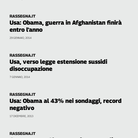
L'Italia
nel
RASSEGNA.IT
Lavoro
Usa: Obama, guerra in Afghanistan finirà
entro l'anno
Territori
29 GENNAIO, 2014
Abruzzo-
Molise
RASSEGNA.IT
Alto
Usa, verso legge estensione sussidi
Adige
disoccupazione
Basilicata
7 GENNAIO, 2014
Calabria
Campania
RASSEGNA.IT
Emilia-
Usa: Obama al 43% nei sondaggi, record
Romagna
negativo
Friuli
17 DICEMBRE, 2013
Venezia
Giulia
Lazio
RASSEGNA.IT