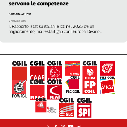
servono le competenze
Filcams
Filctem
BARBARA APUZZO
Fillea
2 MAGGIO, 2026
Filt
Il Rapporto Istat su italiani e Ict: nel 2025 c’è un
miglioramento, ma resta il gap con l’Europa. Divario
Fiom
generazionale e ritardo al Sud. Salto in avanti nell’uso della
Fisac
rete tra gli over 65
Flai
Flc
Fp
Nidil
Slc
Spi
Inca
Caaf
Speciali
G8
di