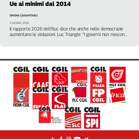
Ue ai minimi dal 2014
Filcams
Filctem
SIMONA CIARAMITARO
Fillea
1 GIUGNO, 2026
Filt
Il rapporto 2026 dell’Ituc dice che anche nelle democrazie
aumentano le violazioni. Luc Triangle: “I governi non riescono
Fiom
a proteggere i lavoratori e talvolta li minano”
Fisac
Flai
Flc
Fp
Nidil
Slc
Spi
Inca
Caaf
Speciali
G8
di