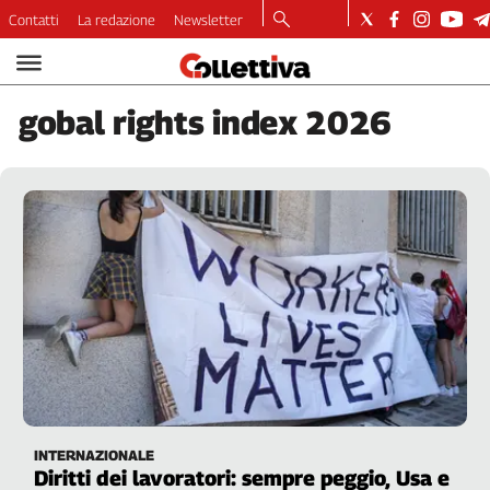
Contatti
La redazione
Newsletter
Video
Podcast
gobal
rights index 2026
Dirette
Longform
Copertine
Economia
Lavoro
Ambiente
Diritti
Welfare
Italia
Internazionale
Culture
INTERNAZIONALE
Categorie
Diritti dei lavoratori: sempre peggio, Usa e