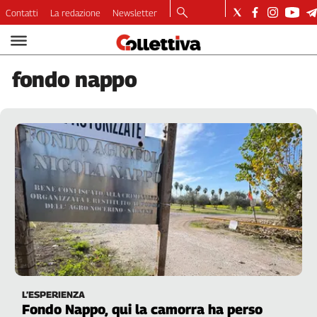
Contatti
La redazione
Newsletter
Video
Podcast
fondo
nappo
Dirette
Longform
Copertine
Economia
Lavoro
Ambiente
Diritti
Welfare
Italia
Internazionale
Culture
L’ESPERIENZA
Categorie
Fondo Nappo, qui la camorra ha perso