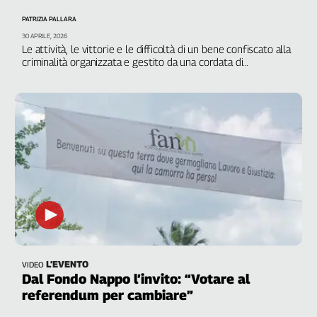
Filcams
PATRIZIA PALLARA
Filctem
30 APRILE, 2026
Fillea
Le attività, le vittorie e le difficoltà di un bene confiscato alla
criminalità organizzata e gestito da una cordata di
Filt
organizzazioni tra cui Alpaa e Flai Cgil
Fiom
Fisac
Flai
Flc
Fp
Nidil
Slc
Spi
Inca
Caaf
L’EVENTO
VIDEO
Dal Fondo Nappo l’invito: “Votare al
Speciali
referendum per cambiare”
G8
di