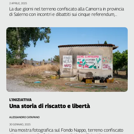
Girasoli
2 APRILE, 2025
La due giorni nel terreno confiscato alla Camorra in provincia
Il
di Salerno con incontri e dibattiti sui cinque referendum,
Sassolino
sulla situazione a Gaza e molto altro dal 4 al 6 aprile
Linea
Economica
Tech
It
Easy
Inserti
Idea
Diffusa
InFlai
Le
L’INIZIATIVA
trasmissioni
Una storia di riscatto e libertà
tv
ALESSANDRO CATAPANO
Work
30 GENNAIO, 2025
in
Una mostra fotografica sul Fondo Nappo, terreno confiscato
Progress