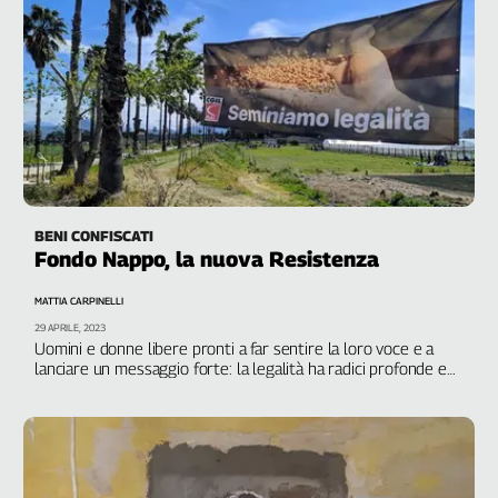
Liguria
Lombardia
Marche
Piemonte
Puglia
Sardegna
Sicilia
Toscana
BENI CONFISCATI
Trentino
Fondo Nappo, la nuova Resistenza
Umbria
Valle
MATTIA CARPINELLI
D'Aosta
29 APRILE, 2023
Uomini e donne libere pronti a far sentire la loro voce e a
Veneto
lanciare un messaggio forte: la legalità ha radici profonde e
unisce il Nord con il Sud
Archivio
Storico
1955-
2014