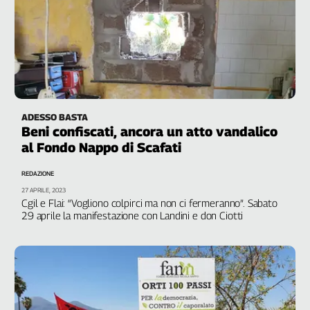
Cerca
Contatti
La
ADESSO BASTA
redazione
Beni confiscati, ancora un atto vandalico
al Fondo Nappo di Scafati
Newsletter
REDAZIONE
27 APRILE, 2023
Social
Cgil e Flai: “Vogliono colpirci ma non ci fermeranno”. Sabato
29 aprile la manifestazione con Landini e don Ciotti