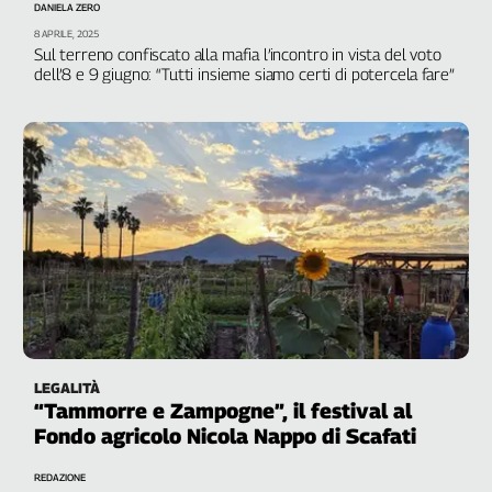
DANIELA ZERO
Genova,
8 APRILE, 2025
il
Sul terreno confiscato alla mafia l’incontro in vista del voto
sangue
dell’8 e 9 giugno: “Tutti insieme siamo certi di potercela fare”
della
ragione
120
anni
Cgil
Collettiva
Academy
Collettiva
Play
Rubriche
Collettiva
LEGALITÀ
Talk
“Tammorre e Zampogne”, il festival al
La
Fondo agricolo Nicola Nappo di Scafati
settimana
Collettiva
REDAZIONE