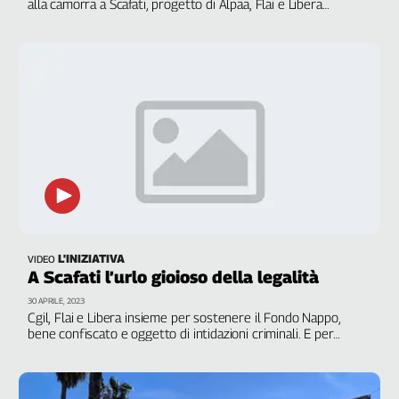
alla camorra a Scafati, progetto di Alpaa, Flai e Libera
dedicato al ragazzo ucciso per errore nel 2009
L'Italia
nel
Lavoro
Territori
Abruzzo-
Molise
Alto
Adige
Basilicata
Calabria
Campania
L'INIZIATIVA
VIDEO
A Scafati l’urlo gioioso della legalità
Emilia-
Romagna
30 APRILE, 2023
Cgil, Flai e Libera insieme per sostenere il Fondo Nappo,
Friuli
bene confiscato e oggetto di intidazioni criminali. E per
Venezia
lanciare la sfida alla camorra: vinciamo noi!
Giulia
Lazio