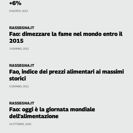
+6%
Cerca
9 AGOSTO, 2012
Contatti
RASSEGNA.IT
Fao: dimezzare la fame nel mondo entro il
2015
La
3 GENNAIO, 2012
redazione
RASSEGNA.IT
Newsletter
Fao, indice dei prezzi alimentari ai massimi
storici
Social
5 GENNAIO, 2011
RASSEGNA.IT
Fao: oggi è la giornata mondiale
dell'alimentazione
14 OTTOBRE, 2010