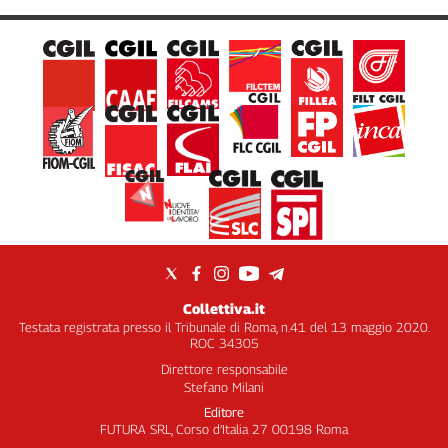
Collettiva.it
Testata registrata presso il Tribunale di Roma, n.41 del 13 maggio 2020.
ROC 34305
Direttore responsabile
Stefano Milani
Editore
FUTURA SRL, Corso d’Italia 27 00198 Roma