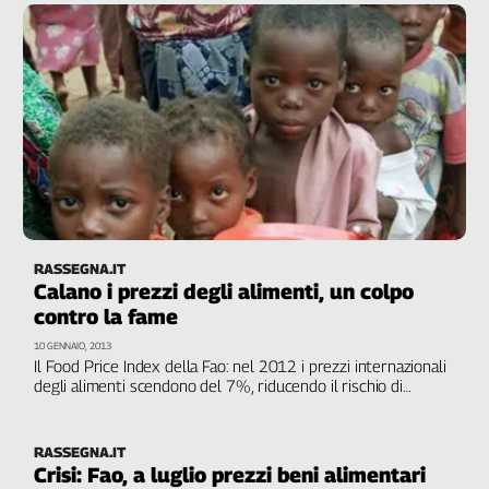
Liguria
Lombardia
Marche
Piemonte
Puglia
Sardegna
Sicilia
Toscana
Trentino
Umbria
RASSEGNA.IT
Calano i prezzi degli alimenti, un colpo
Valle
D'Aosta
contro la fame
Veneto
10 GENNAIO, 2013
Il Food Price Index della Fao: nel 2012 i prezzi internazionali
degli alimenti scendono del 7%, riducendo il rischio di
Archivio
scarsità di cibo nei Paesi in via di sviluppo. In particolare giù
Storico
zucchero, latte e olio. "Meno timori per una nuova crisi
1955-
alimentare"
2014
RASSEGNA.IT
Crisi: Fao, a luglio prezzi beni alimentari