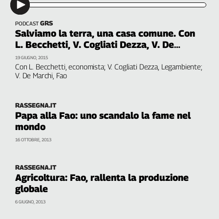
L'Italia
nel
GRS
PODCAST
Lavoro
Salviamo la terra, una casa comune. Con
L. Becchetti, V. Cogliati Dezza, V. De
Territori
Marchi
19 GIUGNO, 2015
Con L. Becchetti, economista; V. Cogliati Dezza, Legambiente;
Abruzzo-
V. De Marchi, Fao
Molise
Alto
Adige
RASSEGNA.IT
Papa alla Fao: uno scandalo la fame nel
Basilicata
mondo
Calabria
Campania
16 OTTOBRE, 2013
Emilia-
Romagna
RASSEGNA.IT
Friuli
Agricoltura: Fao, rallenta la produzione
Venezia
globale
Giulia
6 GIUGNO, 2013
Lazio