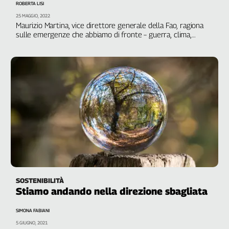
ROBERTA LISI
Genova,
25 MAGGIO, 2022
il
Maurizio Martina, vice direttore generale della Fao, ragiona
sangue
sulle emergenze che abbiamo di fronte – guerra, clima,
pandemia – e sugli interventi che occorre mettere in campo
della
per ridurre le diseguaglianze
ragione
120
anni
Cgil
Collettiva
Academy
Collettiva
Play
Rubriche
Collettiva
SOSTENIBILITÀ
Talk
Stiamo andando nella direzione sbagliata
La
settimana
SIMONA FABIANI
Collettiva
5 GIUGNO, 2021