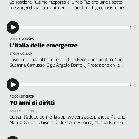
Girasoli
Lo sostiene l’ultimo rapporto di Unep-Fao che lancia sette
messaggi chiave per chiedere il ripristino degli ecosistemi su
Il
vasta scala, profondi cambiamenti e il coinvolgimento di tutti.
Sassolino
Nella Giornata mondiale dell’ambiente, che si celebra il 5
giugno, un monito che conferma l’impegno della Cgil per
Linea
rendere lo sviluppo sostenibile, equo, inclusivo e fondato sul
Economica
lavoro
Tech
GRS
PODCAST
L’Italia delle emergenze
It
Easy
17 GENNAIO, 2019
Tavola rotonda al Congresso della Federconsumatori. Con
Susanna Camusso, Cgil; Angelo Borrelli, Protezione civile;
Inserti
Riziero Santi, Anci; Francesco Vincenzi, Anbi; Roberto Ridolfi,
Idea
Fao; Emilio Viafora, Federconsumatori; Riccardo Quintili, Il
Salvagente
Diffusa
InFlai
GRS
PODCAST
70 anni di diritti
Le
trasmissioni
12 DICEMBRE, 2018
tv
L’umanità delle donne, la sopravvivenza del pianeta. Parlano
Marina Calloni, Università di Milano Bicocca; Monica Benicio,
Work
attivista Lgbtqi e compagna di Marielle Franco; Mario Tozzi,
in
primo ricercatore Cnr e Juan Carlos Garcia y Cebolla, Fao
Progress