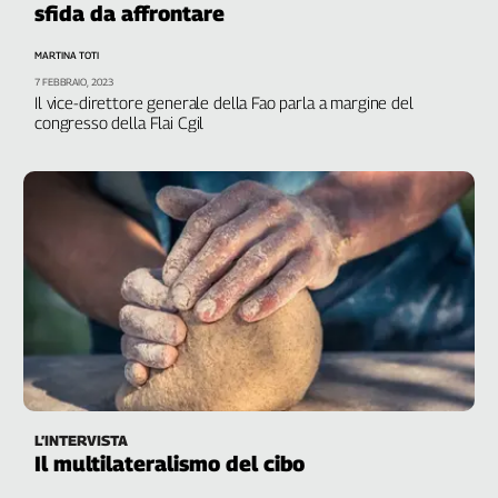
sfida da affrontare
Filcams
Filctem
MARTINA TOTI
Fillea
7 FEBBRAIO, 2023
Filt
Il vice-direttore generale della Fao parla a margine del
congresso della Flai Cgil
Fiom
Fisac
Flai
Flc
Fp
Nidil
Slc
Spi
Inca
Caaf
Speciali
L’INTERVISTA
Il multilateralismo del cibo
G8
di