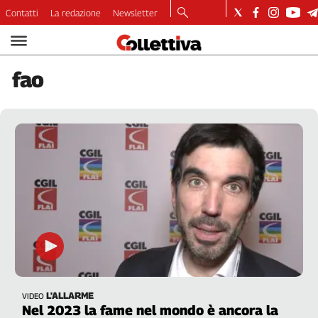
Contatti
La redazione
Newsletter
Video
Podcast
fao
Dirette
Longform
Copertine
Economia
Lavoro
Ambiente
Diritti
Welfare
Italia
Internazionale
Culture
L'ALLARME
VIDEO
Categorie
Nel 2023 la fame nel mondo è ancora la