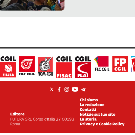
Chi siamo
La redazione
Contatti
Editore
Notizie sul tuo sito
FUTURA SRL, Corso d’Italia 27 00198
La storia
Roma
Privacy e Cookie Policy