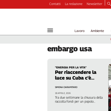
Contatti
La redazione
Newsletter
Video
Podcast
Dirette
Lavoro
Ambiente
Longform
Copertine
embargo
usa
Economia
Lavoro
Ambiente
“ENERGIA PER LA VITA”
Diritti
Per riaccendere la
Welfare
luce su Cuba c’è
Italia
tempo fino al 30 aprile
SIMONA CIARAMITARO
Internazionale
18 APRILE, 2026
Culture
Tra due settimane la chiusura della
raccolta fondi per un popolo
Categorie
sottoposto alle minacce di Trump e
allo stremo dopo l’inasprimento