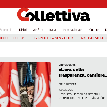
Economia
Diritti
Welfare
Italia
Internazionale
Culture
D
VIDEO
PODCAST
ISCRIVITI ALLA NEWSLETTER
ARCHIVIO STORICO
L'INTERVISTA
«L'ora della
trasparenza, cantiere
per cantiere»
CARLO RUGGIERO
3 LUGLIO, 2021
Il ministro Orlando ha firmato il
decreto attuativo che dà vita al Durc
di congruità. Genovesi, Fillea: "Una
grande vittoria, uno strumento