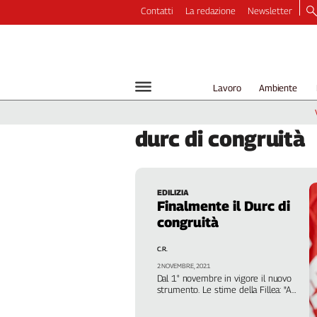
Contatti
La redazione
Newsletter
Video
Podcast
Dirette
Lavoro
Ambiente
Longform
Copertine
durc
di congruità
Economia
Lavoro
Ambiente
EDILIZIA
Diritti
Finalmente il Durc di
Welfare
congruità
Italia
C.R.
Internazionale
2 NOVEMBRE, 2021
Culture
Dal 1° novembre in vigore il nuovo
strumento. Le stime della Fillea: "A
Categorie
regime, emergeranno circa 2 miliardi
di euro, per oltre 75 mila lavoratori