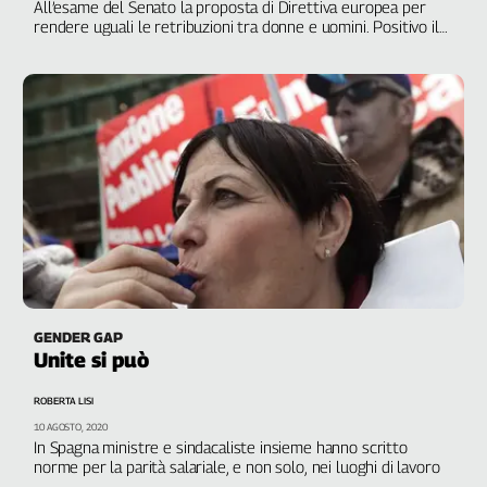
Girasoli
All’esame del Senato la proposta di Direttiva europea per
rendere uguali le retribuzioni tra donne e uomini. Positivo il
Il
giudizio della Cgil sul testo. Per annullare il divario nel
Sassolino
mondo ci vorranno poco più di 267 anni
Linea
Economica
Tech
It
Easy
Inserti
Idea
Diffusa
InFlai
GENDER GAP
Unite si può
Le
trasmissioni
tv
ROBERTA LISI
10 AGOSTO, 2020
Work
In Spagna ministre e sindacaliste insieme hanno scritto
in
norme per la parità salariale, e non solo, nei luoghi di lavoro
Progress