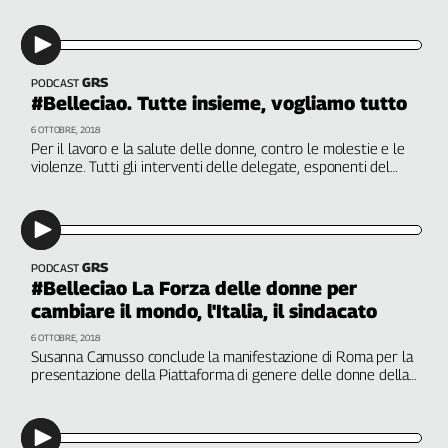
L'Italia
nel
Lavoro
GRS
PODCAST
#Belleciao. Tutte insieme, vogliamo tutto
Territori
6 OTTOBRE, 2018
Abruzzo-
Per il lavoro e la salute delle donne, contro le molestie e le
Molise
violenze. Tutti gli interventi delle delegate, esponenti del
mondo della cultura, dello spettacolo, dello sport per la
Alto
presentazione delle Piattaforma di genere della Cgil
Adige
Basilicata
Calabria
GRS
PODCAST
#Belleciao La Forza delle donne per
Campania
cambiare il mondo, l'Italia, il sindacato
Emilia-
Romagna
6 OTTOBRE, 2018
Susanna Camusso conclude la manifestazione di Roma per la
Friuli
presentazione della Piattaforma di genere delle donne della
Venezia
Cgil. Libertà e diritti: tutte insieme, vogliamo tutto
Giulia
Lazio