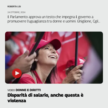
Filcams
ROBERTA LISI
Filctem
24 OTTOBRE, 2024
Fillea
Il Parlamento approva un testo che impegna il governo a
promuovere l’uguaglianza tra donne e uomini. Ghiglione, Cgil:
Filt
“Dove sono le risorse?”
Fiom
Fisac
Flai
Flc
Fp
Nidil
Slc
Spi
Inca
Caaf
DONNE E DIRITTI
VIDEO
Disparità di salario, anche questa è
Speciali
violenza
G8
di