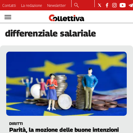
Contatti
La redazione
Newsletter
Video
Podcast
differenziale
salariale
Dirette
Longform
Copertine
Economia
Lavoro
Ambiente
Diritti
Welfare
Italia
Internazionale
Culture
DIRITTI
Categorie
Parità, la mozione delle buone intenzioni