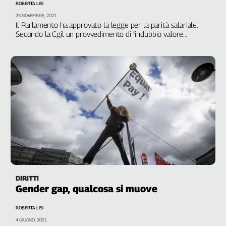
ROBERTA LISI
Genova,
25 NOVEMBRE, 2021
il
Il Parlamento ha approvato la legge per la parità salariale.
sangue
Secondo la Cgil un provvedimento di "indubbio valore
politico", in un Paese dove il gender gap sfiora il 30%
della
ragione
120
anni
Cgil
Collettiva
Academy
Collettiva
Play
Rubriche
Collettiva
DIRITTI
Talk
Gender gap, qualcosa si muove
La
settimana
ROBERTA LISI
Collettiva
4 GIUGNO, 2021