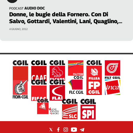
Liguria
AUDIO DOC
PODCAST
Lombardia
Donne, le bugie della Fornero. Con Di
Marche
Salvo, Gottardi, Valentini, Lani, Quaglino,
Piemonte
Celona
4 GIUGNO, 2012
Puglia
Sardegna
Sicilia
Toscana
Trentino
Umbria
Valle
D'Aosta
Veneto
Archivio
Storico
1955-
2014