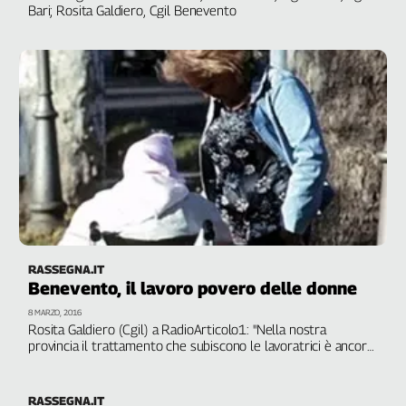
Girasoli
Bari; Rosita Galdiero, Cgil Benevento
Il
Sassolino
Linea
Economica
Tech
It
Easy
Inserti
Idea
Diffusa
InFlai
RASSEGNA.IT
Benevento, il lavoro povero delle donne
Le
8 MARZO, 2016
trasmissioni
Rosita Galdiero (Cgil) a RadioArticolo1: "Nella nostra
tv
provincia il trattamento che subiscono le lavoratrici è ancora
fortemente discriminatorio". Licenziamenti in caso di
Work
maternità, retribuzioni più basse, sommerso e abuso dei
in
voucher
RASSEGNA.IT
Progress