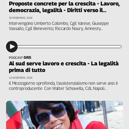
Proposte concrete per la crescita - Lavoro,
Filcams
democrazia, legalità - Diritti verso il
Filctem
futuro
30 NOVEMBRE, 2018
Fillea
Intervengono Umberto Colombo, Cgil Varese; Giuseppe
Filt
Vassallo, Cgil Benevento; Riccardo Noury, Amnesty
International Italia. A cura di Patrizia Pallara
Fiom
Fisac
Flai
Flc
GRS
PODCAST
Al sud serve lavoro e crescita - La legalità
Fp
prima di tutto
Nidil
12 NOVEMBRE, 2018
Slc
Il Mezzogiorno sprofonda, l'assistenzialismo non serve anzi è
Spi
controproducente. Con Walter Schiavella, CdL Napoli.
Denunciare malaffare e criminalità organizzata costa, ma non
Inca
arretriamo. Con Rosita Galdiero, Cgil Benevento
Caaf
Speciali
G8
di