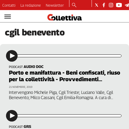
Contatti
La redazione
Newsletter
Video
Podcast
cgil
benevento
Dirette
Longform
Copertine
Economia
Lavoro
AUDIO DOC
PODCAST
Porto e manifattura - Beni confiscati, riuso
Ambiente
per la collettività - Provvedimenti
Diritti
sicurezza
21 NOVEMBRE, 2019
Welfare
Intervengono Michele Piga, Cgil Trieste; Luciano Valle, Cgil
Italia
Benevento; Milco Cassani, Cgil Emilia-Romagna. A cura di
Patrizia Pallara
Internazionale
Culture
Categorie
GRS
PODCAST