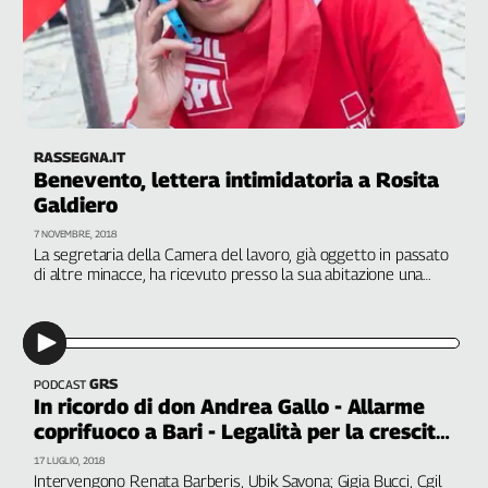
Genova,
il
sangue
della
ragione
120
RASSEGNA.IT
anni
Benevento, lettera intimidatoria a Rosita
Cgil
Galdiero
Collettiva
7 NOVEMBRE, 2018
Academy
La segretaria della Camera del lavoro, già oggetto in passato
di altre minacce, ha ricevuto presso la sua abitazione una
Collettiva
missiva anonima. Cgil Campania: "Lei da sempre in prima linea
Play
contro ogni forma di illegalità, violenza e prevaricazione"
Rubriche
Collettiva
GRS
PODCAST
Talk
In ricordo di don Andrea Gallo - Allarme
La
coprifuoco a Bari - Legalità per la crescita
settimana
e lo sviluppo
17 LUGLIO, 2018
Collettiva
Intervengono Renata Barberis, Ubik Savona; Gigia Bucci, Cgil