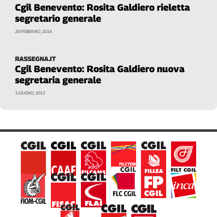
Cgil Benevento: Rosita Galdiero rieletta
L'Italia
segretario generale
nel
Lavoro
28 FEBBRAIO, 2014
Territori
RASSEGNA.IT
Cgil Benevento: Rosita Galdiero nuova
Abruzzo-
Molise
segretaria generale
Alto
3 GIUGNO, 2013
Adige
Basilicata
Calabria
Campania
Emilia-
Romagna
Friuli
Venezia
Giulia
Lazio