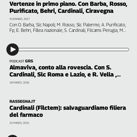
Vertenze in primo piano. Con Barba, Rosso,
Filcams
Purificato, Behri, Cardinali, Ciravegna
Filctem
9 GENNAIO, 2017
Fillea
Con O. Barba, Slc Napoli; M. Rosso, Slc Palermo; A. Purificato,
Filt
Fp; E. Behri, Fillea nazionale; S. Cardinali, Filcams Perugia; M.
Ciravegna, rsu Filt Savona
Fiom
Fisac
Flai
Flc
GRS
PODCAST
Almaviva, conto alla rovescia. Con S.
Fp
Cardinali, Slc Roma e Lazio, e R. Vella ,
Nidil
lavoratrice Palermo
18 MARZO, 2016
Slc
Spi
Inca
RASSEGNA.IT
Cardinali (Filctem): salvaguardiamo filiera
Caaf
del farmaco
Speciali
25 MARZO, 2015
G8
di