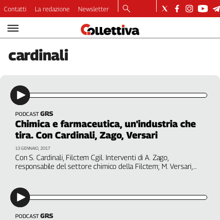
Contatti
La redazione
Newsletter
Video
Podcast
cardinali
Dirette
Longform
Copertine
Economia
Lavoro
GRS
PODCAST
Chimica e farmaceutica, un'industria che
Ambiente
tira. Con Cardinali, Zago, Versari
Diritti
13 GENNAIO, 2017
Welfare
Con S. Cardinali, Filctem Cgil. Interventi di A. Zago,
Italia
responsabile del settore chimico della Filctem; M. Versari,
presidente AssoBioplastiche
Internazionale
Culture
Categorie
GRS
PODCAST