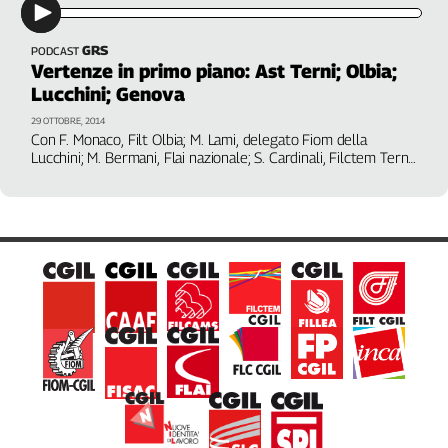
Genova,
il
GRS
PODCAST
sangue
Vertenze in primo piano: Ast Terni; Olbia;
della
Lucchini; Genova
ragione
29 OTTOBRE, 2014
120
Con F. Monaco, Filt Olbia; M. Lami, delegato Fiom della
anni
Lucchini; M. Bermani, Flai nazionale; S. Cardinali, Filctem Terni;
Cgil
E. Russo, Fiom Genova
Collettiva
Academy
Collettiva
Play
Rubriche
Collettiva
Talk
La
settimana
Collettiva