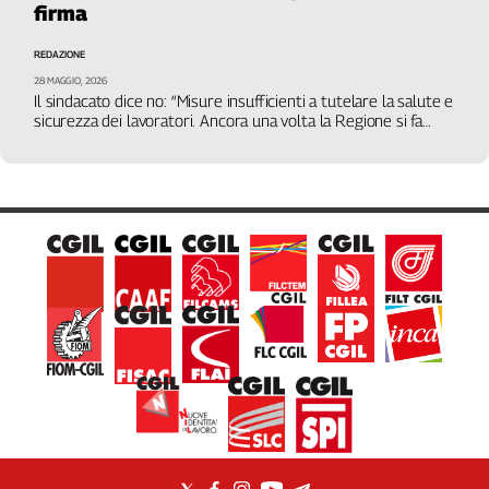
firma
Filcams
Filctem
REDAZIONE
Fillea
28 MAGGIO, 2026
Filt
Il sindacato dice no: “Misure insufficienti a tutelare la salute e
sicurezza dei lavoratori. Ancora una volta la Regione si fa
Fiom
trovare impreparata”
Fisac
Flai
Flc
Fp
Nidil
Slc
Spi
Inca
Caaf
Speciali
G8
di