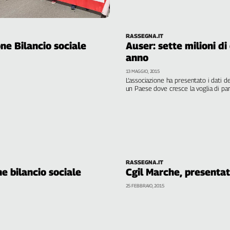
6 luglio il patronato della Cgil
presenta a Roma il Bilancio sociale
2016
RASSEGNA.IT
one Bilancio sociale
Auser: sette milioni di
anno
13 MAGGIO, 2015
L’associazione ha presentato i dati de
un Paese dove cresce la voglia di pa
le persone coinvolte, 17 milioni i chi
chi sta peggio
RASSEGNA.IT
e bilancio sociale
Cgil Marche, presentat
25 FEBBRAIO, 2015