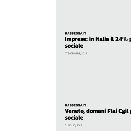
Genova,
il
sangue
della
ragione
RASSEGNA.IT
Imprese: in Italia il 24% 
120
anni
sociale
Cgil
27 DICEMBRE, 2013
Collettiva
Academy
Collettiva
Play
Rubriche
Collettiva
Talk
RASSEGNA.IT
Veneto, domani Flai Cgil 
La
sociale
settimana
Collettiva
2 LUGLIO, 2012