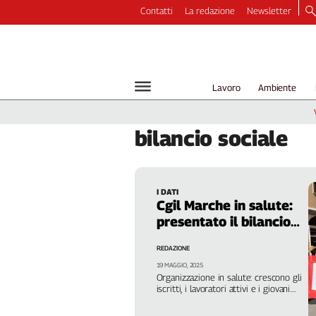
Contatti
La redazione
Newsletter
Video
Podcast
Dirette
Lavoro
Ambiente
Longform
Copertine
bilancio
sociale
Economia
Lavoro
Ambiente
I DATI
Diritti
Cgil Marche in salute:
Welfare
presentato il bilancio
Italia
sociale 2024
REDAZIONE
Internazionale
19 MAGGIO, 2025
Culture
Organizzazione in salute: crescono gli
iscritti, i lavoratori attivi e i giovani.
Categorie
Buone performance anche per i
servizi che riguardano principalmente