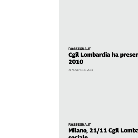
Girasoli
Il
Sassolino
Linea
Economica
Tech
It
RASSEGNA.IT
Easy
Cgil Lombardia ha present
2010
Inserti
21 NOVEMBRE, 2011
Idea
Diffusa
InFlai
Le
trasmissioni
tv
Work
RASSEGNA.IT
Milano, 21/11 Cgil Lomba
in
Progress
sociale