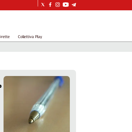
irette
Collettiva Play
o
o