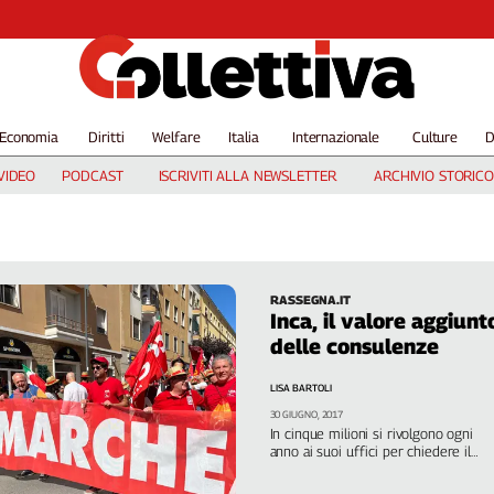
Economia
Diritti
Welfare
Italia
Internazionale
Culture
D
VIDEO
PODCAST
ISCRIVITI ALLA NEWSLETTER
ARCHIVIO STORICO
RASSEGNA.IT
Inca, il valore aggiunt
delle consulenze
LISA BARTOLI
30 GIUGNO, 2017
In cinque milioni si rivolgono ogni
anno ai suoi uffici per chiedere il
riconoscimento di un diritto, sia ess
previdenziale o socio-assistenziale. Il