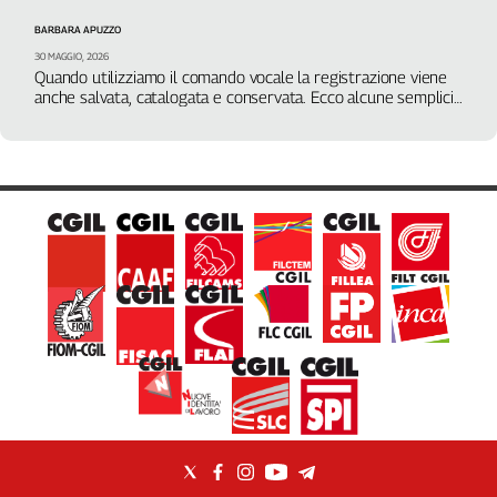
Filcams
BARBARA APUZZO
Filctem
30 MAGGIO, 2026
Fillea
Quando utilizziamo il comando vocale la registrazione viene
anche salvata, catalogata e conservata. Ecco alcune semplici
Filt
istruzioni su come procedere
Fiom
Fisac
Flai
Flc
Fp
Nidil
Slc
Spi
Inca
Caaf
Speciali
G8
di