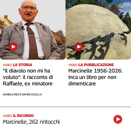
LA STORIA
LA PUBBLICAZIONE
VIDEO
VIDEO
“Il diavolo non mi ha
Marcinelle 1956-2026:
voluto”: il racconto di
Inca un libro per non
Raffaele, ex minatore
dimenticare
DANIELE DIEZ E DAVIDE COLELLA
IL RICORDO
VIDEO
Marcinelle, 262 rintocchi