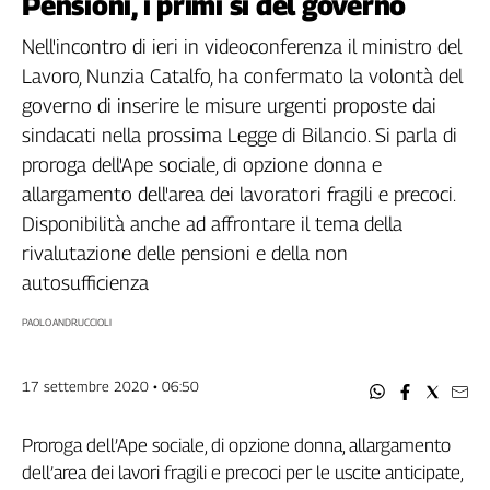
Pensioni, i primi sì del governo
Filcams
Filctem
Nell'incontro di ieri in videoconferenza il ministro del
Fillea
Lavoro, Nunzia Catalfo, ha confermato la volontà del
Filt
governo di inserire le misure urgenti proposte dai
Fiom
sindacati nella prossima Legge di Bilancio. Si parla di
Fisac
proroga dell'Ape sociale, di opzione donna e
Flai
allargamento dell'area dei lavoratori fragili e precoci.
Flc
Disponibilità anche ad affrontare il tema della
Fp
rivalutazione delle pensioni e della non
Nidil
autosufficienza
Slc
PAOLO ANDRUCCIOLI
Spi
Inca
Caaf
17 settembre 2020 • 06:50
Speciali
Proroga dell’Ape sociale, di opzione donna, allargamento
G8
dell’area dei lavori fragili e precoci per le uscite anticipate,
di