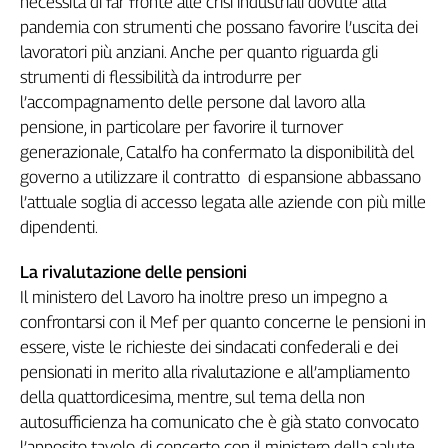
necessità di far fronte alle crisi industriali dovute alla
Cerca
pandemia con strumenti che possano favorire l’uscita dei
lavoratori più anziani. Anche per quanto riguarda gli
strumenti di flessibilità da introdurre per
Contatti
l’accompagnamento delle persone dal lavoro alla
pensione, in particolare per favorire il turnover
La
generazionale, Catalfo ha confermato la disponibilità del
redazione
governo a utilizzare il contratto di espansione abbassano
l’attuale soglia di accesso legata alle aziende con più mille
dipendenti.
Newsletter
La rivalutazione delle pensioni
Social
Il ministero del Lavoro ha inoltre preso un impegno a
confrontarsi con il Mef per quanto concerne le pensioni in
essere, viste le richieste dei sindacati confederali e dei
pensionati in merito alla rivalutazione e all’ampliamento
della quattordicesima, mentre, sul tema della non
autosufficienza ha comunicato che è già stato convocato
l’apposito tavolo, di concerto con il ministero della salute.