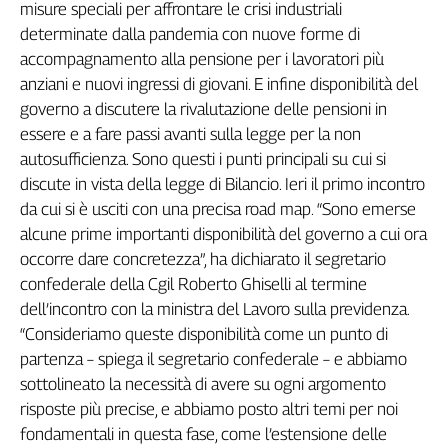
misure speciali per affrontare le crisi industriali
Genova,
determinate dalla pandemia con nuove forme di
il
accompagnamento alla pensione per i lavoratori più
sangue
anziani e nuovi ingressi di giovani. E infine disponibilità del
della
ragione
governo a discutere la rivalutazione delle pensioni in
120
essere e a fare passi avanti sulla legge per la non
anni
autosufficienza. Sono questi i punti principali su cui si
Cgil
discute in vista della legge di Bilancio. Ieri il primo incontro
Collettiva
da cui si è usciti con una precisa road map. “Sono emerse
Academy
alcune prime importanti disponibilità del governo a cui ora
occorre dare concretezza”, ha dichiarato il segretario
Collettiva
Play
confederale della Cgil Roberto Ghiselli al termine
Rubriche
dell’incontro con la ministra del Lavoro sulla previdenza.
“Consideriamo queste disponibilità come un punto di
Collettiva
partenza – spiega il segretario confederale – e abbiamo
Talk
sottolineato la necessità di avere su ogni argomento
La
settimana
risposte più precise, e abbiamo posto altri temi per noi
Collettiva
fondamentali in questa fase, come l’estensione delle