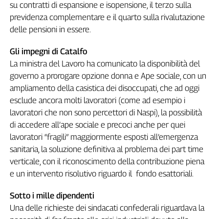
Liguria
su contratti di espansione e isopensione, il terzo sulla
Lombardia
previdenza complementare e il quarto sulla rivalutazione
Marche
delle pensioni in essere.
Piemonte
Gli impegni di Catalfo
Puglia
La ministra del Lavoro ha comunicato la disponibilità del
Sardegna
governo a prorogare opzione donna e Ape sociale, con un
Sicilia
ampliamento della casistica dei disoccupati, che ad oggi
Toscana
esclude ancora molti lavoratori (come ad esempio i
Trentino
lavoratori che non sono percettori di Naspi), la possibilità
Umbria
di accedere all’ape sociale e precoci anche per quei
Valle
lavoratori “fragili” maggiormente esposti all’emergenza
D'Aosta
sanitaria, la soluzione definitiva al problema dei part time
Veneto
verticale, con il riconoscimento della contribuzione piena
e un intervento risolutivo riguardo il fondo esattoriali.
Archivio
Storico
1955-
Sotto i mille dipendenti
2014
Una delle richieste dei sindacati confederali riguardava la