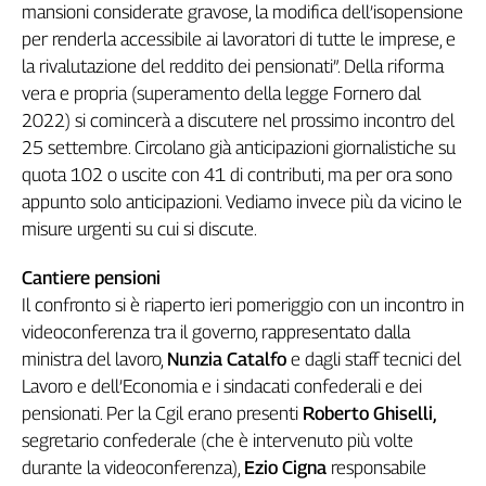
Girasoli
mansioni considerate gravose, la modifica dell’isopensione
Il
per renderla accessibile ai lavoratori di tutte le imprese, e
Sassolino
la rivalutazione del reddito dei pensionati”. Della riforma
Linea
vera e propria (superamento della legge Fornero dal
Economica
2022) si comincerà a discutere nel prossimo incontro del
Tech
25 settembre. Circolano già anticipazioni giornalistiche su
It
quota 102 o uscite con 41 di contributi, ma per ora sono
Easy
appunto solo anticipazioni. Vediamo invece più da vicino le
Inserti
misure urgenti su cui si discute.
Idea
Cantiere pensioni
Diffusa
Il confronto si è riaperto ieri pomeriggio con un incontro in
InFlai
videoconferenza tra il governo, rappresentato dalla
ministra del lavoro,
Nunzia Catalfo
e dagli staff tecnici del
Le
trasmissioni
Lavoro e dell’Economia e i sindacati confederali e dei
tv
pensionati. Per la Cgil erano presenti
Roberto Ghiselli,
Work
segretario confederale (che è intervenuto più volte
in
durante la videoconferenza),
Ezio Cigna
responsabile
Progress