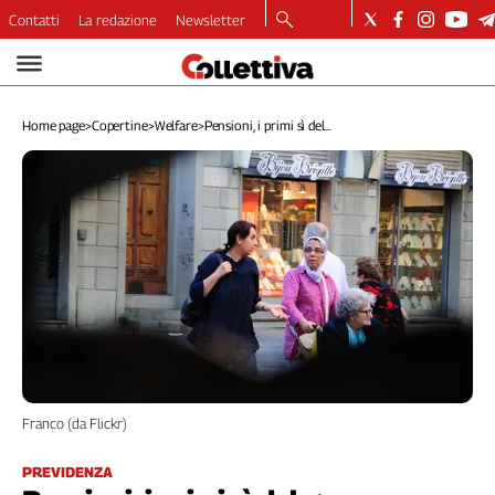
Contatti
La redazione
Newsletter
Video
Podcast
Home page
>
Copertine
>
Welfare
>
Pensioni, i primi sì del...
Dirette
Longform
Copertine
Economia
Lavoro
Ambiente
Diritti
Welfare
Italia
Internazionale
Culture
Franco (da Flickr)
Categorie
PREVIDENZA