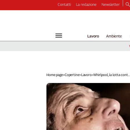
Contatti
La redazione
Newsletter
Video
Podcast
Dirette
Lavoro
Ambiente
Longform
Copertine
Economia
Lavoro
Ambiente
Home page
>
Copertine
>
Lavoro
>
Whirlpool, la lotta cont...
Diritti
Welfare
Italia
Internazionale
Culture
Categorie