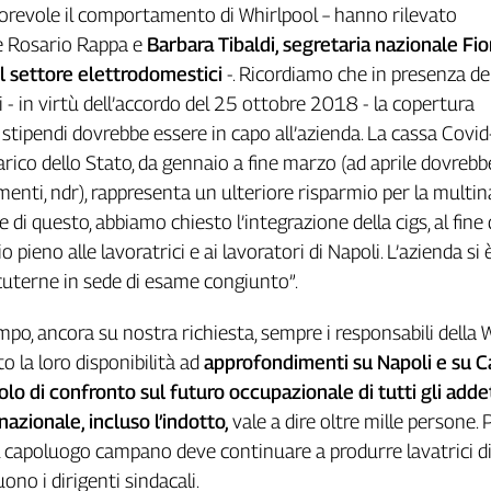
orevole il comportamento di Whirlpool – hanno rilevato
 Rosario Rappa e
Barbara Tibaldi, segretaria nazionale Fi
l settore
elettrodomestici
-. Ricordiamo che in presenza de
i - in virtù dell’accordo del 25 ottobre 2018 - la copertura
stipendi dovrebbe essere in capo all’azienda. La cassa Covi
rico dello Stato, da gennaio a fine marzo (ad aprile dovrebb
amenti, ndr), rappresenta un ulteriore risparmio per la multin
 di questo, abbiamo chiesto l’integrazione della cigs, al fine 
io pieno alle lavoratrici e ai lavoratori di Napoli. L’azienda si
scuterne in sede di esame congiunto”.
mpo, ancora su nostra richiesta, sempre i responsabili della 
 la loro disponibilità ad
approfondimenti su Napoli e su C
olo
di confronto sul futuro occupazionale di tutti gli adde
inazionale, incluso l’indotto,
vale a dire oltre mille persone. 
 il capoluogo campano deve continuare a produrre lavatrici di
no i dirigenti sindacali.