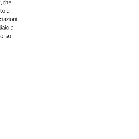
’, che
to di
ciazioni,
iaio di
 corso