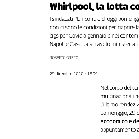
Whirlpool, la lotta c
Genova,
il
I sindacati: "L'incontro di oggi pomerig
sangue
della
non ci sono le condizioni per riaprire l
ragione
cigs per Covid a gennaio e nel contemp
120
Napoli e Caserta al tavolo ministeriale
anni
Cgil
ROBERTO GRECO
Collettiva
Academy
29 dicembre 2020 • 18:09
Collettiva
Nel corso del te
Play
Rubriche
multinazionali n
l’ultimo rendez 
Collettiva
Talk
pomeriggio, 29 d
La
economico e del
settimana
appuntamento ai
Collettiva