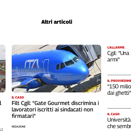
Altri articoli
L’ALLARME
Cgil: “Una
armi”
IL PROVVEDIM
“150 milio
dai ghetti”
IL CASO
l
Filt Cgil: "Gate Gourmet discrimina i
lavoratori iscritti ai sindacati non
IL CASO
firmatari"
Università
che sembr
REDAZIONE
262