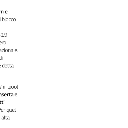
om e
l blocco
d-19
ero
azionale.
di
 è detta
Whirlpool
aserta e
tti
Per quel
 alta