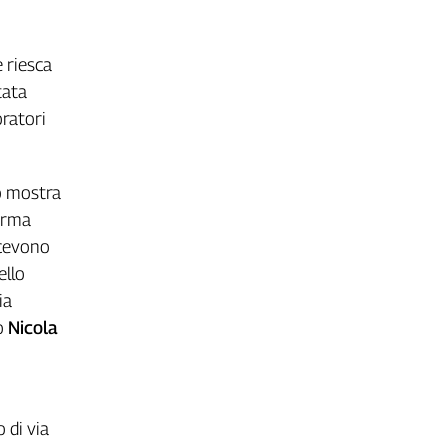
e riesca
tata
oratori
to mostra
ferma
icevono
ello
ia
o
Nicola
 di via