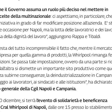
e il Governo assuma un ruolo più deciso nel mettere in
scelte della multinazionale
: ci aspettiamo, in particolare, ch
niziativa in grado di far modificare posizione all'azienda. E’ s
occasione per Napoli, ma la lotta delle lavoratrici e dei lav
a della dignità del lavoro”, aggiungono Rappa e Tibaldi.
esta del tutto incomprensibile il fatto che, mentre il merca
ripresa per quella gamma di prodotti, la Whirlpool rimanga 
sizioni. Se passa tale impostazione, ovvero da una parte si r
 dall'altra si dismette un importante sito produttivo come qu
za subirne conseguenze, la deindustrializzazione in Campan
ggio ai lavoratori, ai sindacati e alle istituzioni”, ha dichiarat
o generale della Cgil Napoli e Campania.
30 dicembre, si terrà
l’evento di solidarietà e beneficenza
Cral Whirlpool di Napoli,
dalle ore 15 presso lo stabilimento