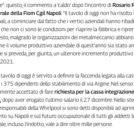
”: questo, il commento a ‘caldo’ dopo l’incontro di
Rosario 
rale della Fiom Cgil Napoli
. “Il tavolo di oggi non ha risolto 
ali, a cominciare dal fatto che i vertici aziendali hanno ribad
che non ci sono le condizioni per riaprire la fabbrica e ripre
sto, malgrado le organizzazioni dei metalmeccanici abbiano
e il volume produttivo aziendale di quest’anno sia stato a
e si preveda, per giunta, un ulteriore incremento produttivo
 2021.
avolo di oggi è servito a definire la faccenda legata alla ca
 i 375 dipendenti dello stabilimento di via Argine. Nel senso
almente accettato di fare
richiesta per la cassa integrazion
,
dopo aver erogato l’ultimo salario il 27 dicembre. Nello st
esponsabili della Whirlpool si sono detti disponibili ad aprir
to su Napoli e sul futuro occupazionale di tutti gli addetti l
le, incluso l’indotto, vale a dire oltre mille persone.