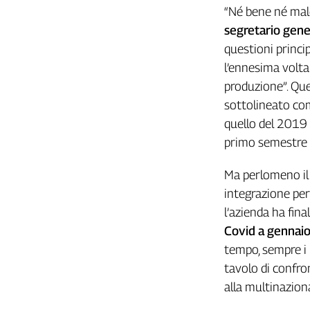
Girasoli
“Né bene né male
Il
segretario gene
Sassolino
questioni princip
Linea
l’ennesima volta 
Economica
produzione”. Que
Tech
It
sottolineato com
Easy
quello del 2019 
primo semestre
Inserti
Idea
Ma perlomeno il t
Diffusa
integrazione per
InFlai
l’azienda ha fin
Covid a gennaio
Le
trasmissioni
tempo, sempre i r
tv
tavolo di confron
Work
alla multinaziona
in
Progress