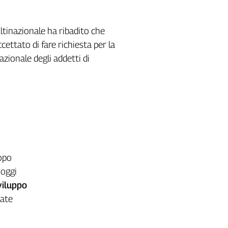
ultinazionale ha ribadito che
cettato di fare richiesta per la
zionale degli addetti di
opo
 oggi
viluppo
date