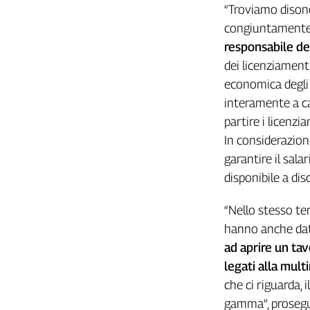
“Troviamo dison
L'Italia
congiuntamente
nel
Lavoro
responsabile de
dei licenziament
Territori
economica degli 
Abruzzo-
interamente a ca
Molise
partire i licenzi
Alto
In considerazione
Adige
garantire il salar
Basilicata
disponibile a di
Calabria
Campania
“Nello stesso te
Emilia-
hanno anche dato
Romagna
ad aprire un tav
Friuli
Venezia
legati alla mult
Giulia
che ci riguarda,
Lazio
gamma”, proseguo