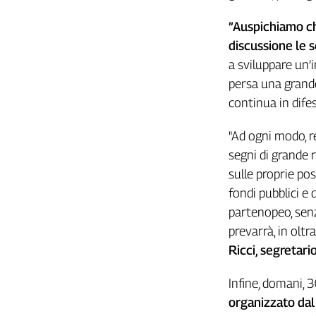
Liguria
Lombardia
”Auspichiamo ch
Marche
discussione le 
Piemonte
a sviluppare un’i
Puglia
persa una grande 
Sardegna
continua in difes
Sicilia
Toscana
"Ad ogni modo, r
Trentino
segni di grande 
Umbria
sulle proprie po
Valle
fondi pubblici e
D'Aosta
partenopeo, sen
Veneto
prevarrà, in oltra
Ricci, segretari
Archivio
Storico
1955-
Infine, domani, 
2014
organizzato dal 