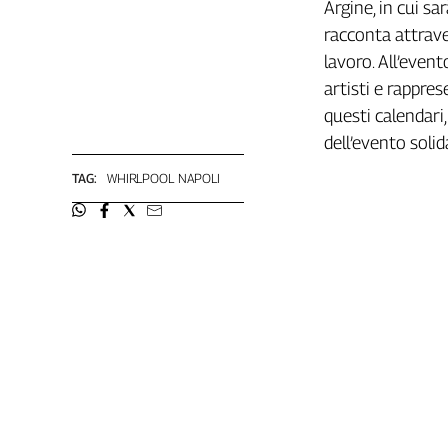
Argine, in cui sa
Cerca
racconta attrave
lavoro. All’event
artisti e rappres
Contatti
questi calendari,
dell’evento solid
La
redazione
TAG:
WHIRLPOOL NAPOLI
Newsletter
Social