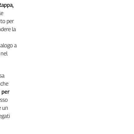
Rappa,
le
ito per
ndere la
nalogo a
 nel
ssa
 che
e per
esso
e un
egati