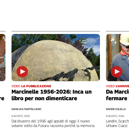
VIDEO
LA PUBBLICAZIONE
VIDEO
L'ANNIV
Marcinelle 1956-2026: Inca un
Da Marci
re
libro per non dimenticare
fermare 
GIANLUCA MARTELLIANO
DAVIDE COLELLA
8 AGOSTO, 2026
8 AGOSTO, 2026
Dal disastro del 1956 agli appalti di oggi: il nuovo
Landini, Scacch
volume edito da Futura racconta perché la memoria
Urbano Ciacci: