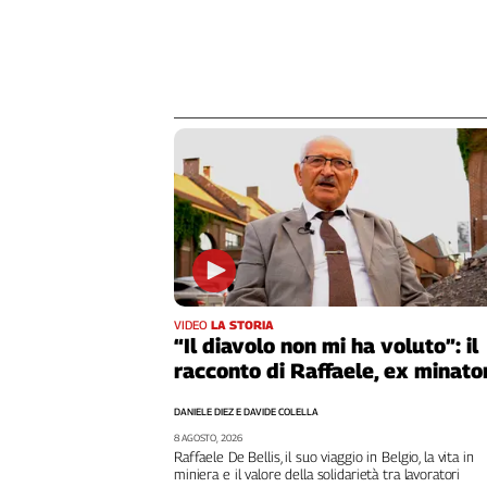
Genova,
il
sangue
della
ragione
120
anni
Cgil
Collettiva
Academy
Collettiva
Play
VIDEO
LA STORIA
Rubriche
“Il diavolo non mi ha voluto”: il
Collettiva
racconto di Raffaele, ex minato
Talk
DANIELE DIEZ E DAVIDE COLELLA
La
settimana
8 AGOSTO, 2026
Raffaele De Bellis, il suo viaggio in Belgio, la vita in
Collettiva
miniera e il valore della solidarietà tra lavoratori