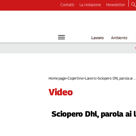
Contatti
La redazione
Newsletter
Video
Podcast
Dirette
Lavoro
Ambiente
Longform
Copertine
Economia
Lavoro
Ambiente
Home page
>
Copertine
>
Lavoro
>
Sciopero Dhl, parola ai ...
Diritti
video
Welfare
Italia
Internazionale
Sciopero Dhl, parola ai 
Culture
Categorie