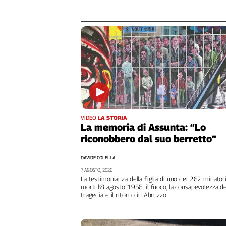
Girasoli
Il
Sassolino
Linea
Economica
Tech
It
Easy
Inserti
VIDEO
LA STORIA
Idea
La memoria di Assunta: “Lo
Diffusa
riconobbero dal suo berretto”
InFlai
DAVIDE COLELLA
Le
7 AGOSTO, 2026
trasmissioni
La testimonianza della figlia di uno dei 262 minator
tv
morti l’8 agosto 1956: il fuoco, la consapevolezza de
tragedia e il ritorno in Abruzzo
Work
in
Progress