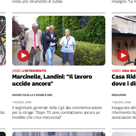
resta uno strumento di tutela
impegno: “Le m
VIDEO
L’INTERVENTO
VIDEO
UNA BU
Marcinelle, Landini: “Il lavoro
Casa Rid
uccide ancora”
dove i di
DAVIDE COLELLA E DANIELE DIEZ
REDAZIONE
7 AGOSTO, 2026
7 AGOSTO, 2026
i
Il segretario generale della Cgil alla commemorazione
Inaugurata olt
lla
per la strage: “Dopo 70 anni, combattiamo ancora un
riferimento. N
modello che crea insicurezza”
associazioni de