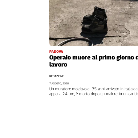
L'Italia
nel
Lavoro
Territori
Abruzzo-
Molise
PADOVA
Operaio muore al primo giorno d
Alto
lavoro
Adige
Basilicata
REDAZIONE
Calabria
7 AGOSTO, 2026
Campania
Un muratore moldavo di 35 anni, arrivato in Italia da
appena 24 ore, è morto dopo un malore in un canti
Emilia-
Romagna
Friuli
Venezia
Giulia
Lazio