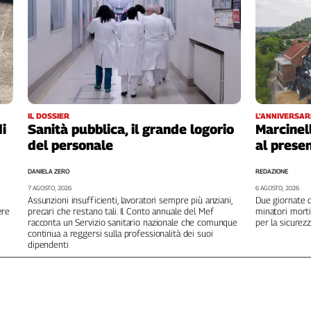
IL DOSSIER
L'ANNIVERSAR
i
Sanità pubblica, il grande logorio
Marcinel
del personale
al prese
DANIELA ZERO
REDAZIONE
7 AGOSTO, 2026
6 AGOSTO, 2026
Assunzioni insufficienti, lavoratori sempre più anziani,
Due giornate d
ere
precari che restano tali. Il Conto annuale del Mef
minatori morti
racconta un Servizio sanitario nazionale che comunque
per la sicurezz
continua a reggersi sulla professionalità dei suoi
dipendenti