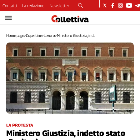
Contatti
La redazione
Newsletter
Video
Podcast
Home page
>
Copertine
>
Lavoro
>
Ministero Giustizia, ind...
Dirette
Longform
Copertine
Economia
Lavoro
Ambiente
Diritti
Welfare
Italia
Internazionale
Culture
LA PROTESTA
Ministero Giustizia, indetto stato
Categorie