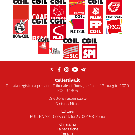
Collettiva.it
Testata registrata presso il Tribunale di Roma, n.41 del 13 maggio 2020.
ROC 34305
Direttore responsabile
Stefano Milani
Editore
FUTURA SRL, Corso d’Italia 27 00198 Roma
Chi siamo
La redazione
Contatti