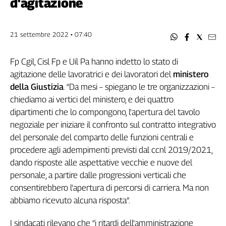
d'agitazione
Filcams
Filctem
Fillea
21 settembre 2022 • 07:40
Filt
Fiom
Fp Cgil, Cisl Fp e Uil Pa hanno indetto lo stato di
Fisac
agitazione delle lavoratrici e dei lavoratori del
ministero
Flai
della Giustizia
. “Da mesi – spiegano le tre organizzazioni –
Flc
chiediamo ai vertici del ministero, e dei quattro
Fp
dipartimenti che lo compongono, l'apertura del tavolo
negoziale per iniziare il confronto sul contratto integrativo
Nidil
del personale del comparto delle funzioni centrali e
Slc
procedere agli adempimenti previsti dal ccnl 2019/2021,
Spi
dando risposte alle aspettative vecchie e nuove del
Inca
personale, a partire dalle progressioni verticali che
Caaf
consentirebbero l'apertura di percorsi di carriera. Ma non
Speciali
abbiamo ricevuto alcuna risposta”.
G8
I sindacati rilevano che “i ritardi dell'amministrazione
di