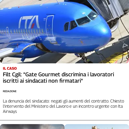
Liguria
Lombardia
Marche
Piemonte
Puglia
Sardegna
Sicilia
Toscana
Trentino
IL CASO
Umbria
Filt Cgil: "Gate Gourmet discrimina i lavoratori
Valle
iscritti ai sindacati non firmatari"
D'Aosta
Veneto
REDAZIONE
La denuncia del sindacato: negati gli aumenti del contratto. Chiesto
Archivio
l'intervento del Ministero del Lavoro e un incontro urgente con Ita
Storico
Airways
1955-
2014