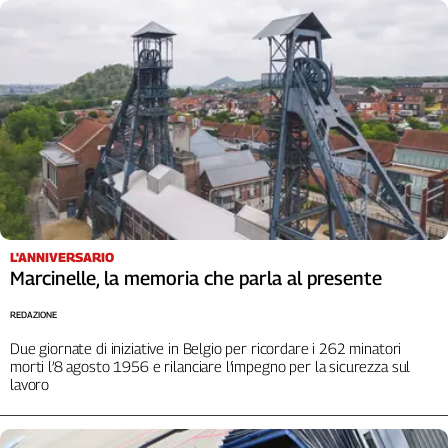
L'Italia
nel
Lavoro
Territori
Abruzzo-
Molise
Alto
Adige
Basilicata
L'ANNIVERSARIO
Calabria
Marcinelle, la memoria che parla al presente
Campania
Emilia-
REDAZIONE
Romagna
Due giornate di iniziative in Belgio per ricordare i 262 minatori
Friuli
morti l’8 agosto 1956 e rilanciare l’impegno per la sicurezza sul
Venezia
lavoro
Giulia
Lazio