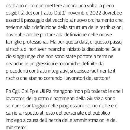
rischiano di compromettere ancora una volta la piena
Genova,
il
esigibilità del contratto. Dal 1° novembre 2022 dovrebbe
sangue
esserci il passaggio dal vecchio al nuovo ordinamento che,
della
assieme alla ridefinizione della struttura delle retribuzioni,
ragione
dovrebbe anche portare alla definizione delle nuove
120
famiglie professionali. Ma per quella data, di questo passo,
anni
si rischia di non aver neanche iniziato la discussione. Se a
Cgil
ciò si aggiunge che non sono state portate a termine
Collettiva
neanche le progressioni economiche definite dai
Academy
precedenti contratti integrativi, si capisce facilmente il
Collettiva
rischio che stanno correndo i lavoratori del settore”.
Play
Rubriche
Fp Cgil, Cisl Fp e Uil Pa ritengono “non più tollerabile che i
Collettiva
lavoratori dei quattro dipartimenti della Giustizia siano
Talk
sempre svantaggiati nelle progressioni economiche e di
La
carriera rispetto al resto del personale del pubblico
settimana
impiego a causa dell'inerzia delle amministrazioni e del
Collettiva
ministero”.