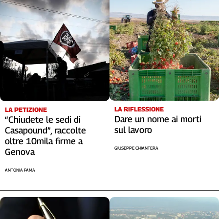
Cerca
Contatti
La
redazione
LA RIFLESSIONE
LA PETIZIONE
Newsletter
Dare un nome ai morti
“Chiudete le sedi di
sul lavoro
Casapound”, raccolte
Social
oltre 10mila firme a
GIUSEPPE CHIANTERA
Genova
ANTONIA FAMA