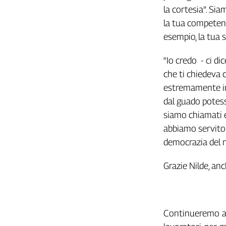
Liguria
la cortesia”. Siam
Lombardia
la tua competenza,
Marche
esempio, la tua s
Piemonte
Puglia
“Io credo - ci di
Sardegna
che ti chiedeva c
Sicilia
estremamente im
Toscana
dal guado potessi
Trentino
siamo chiamati e
Umbria
abbiamo servito p
Valle
democrazia del 
D'Aosta
Veneto
Grazie Nilde, an
Archivio
Storico
1955-
2014
Continueremo a l