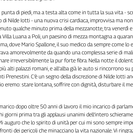
n punta di piedi, ma a testa alta come in tutta la sua vita - sc
llo di Nilde Iotti - una nuova crisi cardiaca, improvvisa ma non
venuto qualche minuto prima della mezzanotte, tra venerdì e
ra Villa Luana a Poli, un paesino di mezza montagna a quara
ma, dove Mario Spallone, il suo medico da sempre come lo e
 curava amorevolmente da quando una complessa serie di mal
are irreversibilmente la pur forte fibra. Nella notte il dolen
ù alti palazzi romani, e all’alba già le auto si rincorrono su 
i Prenestini. C’è un segno della discrezione di Nilde Iotti a
o eremo: stare lontana, soffrire con dignità, disturbare il m
arico dopo oltre 50 anni di lavoro il mio incarico di parlam
i giorni prima tra gli applausi unanimi dell’intero schieram
i auguro che lo spirito di unità per cui mi sono sempre im
ronti dei pericoli che minacciano la vita nazionale. Vi ringra