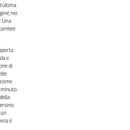
l’ultima
gine, nei
”. Una
icembre
riporta
dda e
rone di
elle
e come
di minuto
della
ersino.
 un
ina il