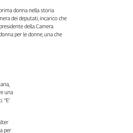
 prima donna nella storia
amera dei deputati, incarico che
 presidente della Camera
a donna per le donne, una che
iana,
re una
. “E'
lter
ta per