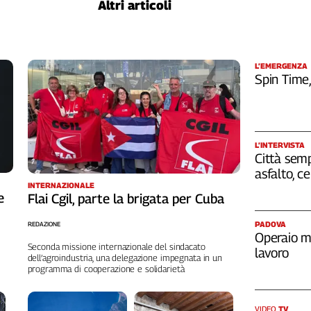
Altri articoli
L’EMERGENZA
Spin Time
L’INTERVISTA
Città semp
asfalto, c
INTERNAZIONALE
e
Flai Cgil, parte la brigata per Cuba
PADOVA
REDAZIONE
Operaio m
Seconda missione internazionale del sindacato
lavoro
dell’agroindustria, una delegazione impegnata in un
programma di cooperazione e solidarietà
VIDEO
TV