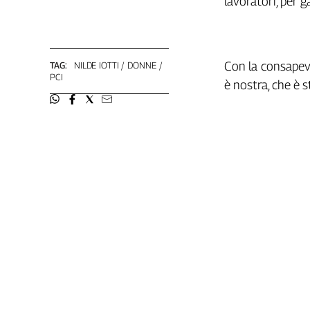
lavoratori, per g
Cerca
Contatti
Con la consapevo
TAG:
NILDE IOTTI
DONNE
PCI
è nostra, che è s
La
redazione
Newsletter
Social