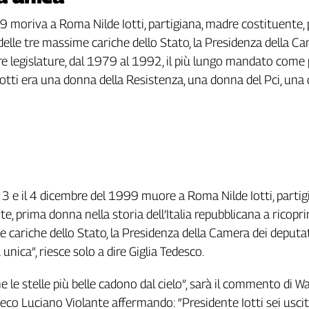
999 moriva a Roma Nilde Iotti, partigiana, madre costituente,
a delle tre massime cariche dello Stato, la Presidenza della C
re legislature, dal 1979 al 1992, il più lungo mandato come
e Iotti era una donna della Resistenza, una donna del Pci, un
l 3 e il 4 dicembre del 1999 muore a Roma Nilde Iotti, partig
e, prima donna nella storia dell’Italia repubblicana a ricopri
 cariche dello Stato, la Presidenza della Camera dei deputati
nica”, riesce solo a dire Giglia Tedesco.
 le stelle più belle cadono dal cielo”, sarà il commento di Wa
à eco Luciano Violante affermando: “Presidente Iotti sei usci