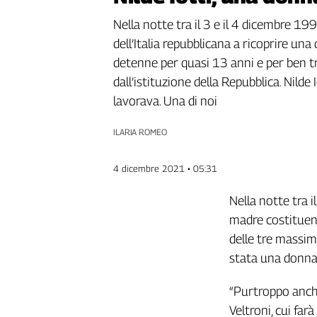
Genova,
Nella notte tra il 3 e il 4 dicembre 1
il
dell’Italia repubblicana a ricoprire un
sangue
della
detenne per quasi 13 anni e per ben t
ragione
dall’istituzione della Repubblica. Nild
120
lavorava. Una di noi
anni
Cgil
ILARIA ROMEO
Collettiva
Academy
4 dicembre 2021 • 05:31
Collettiva
Play
Nella notte tra i
Rubriche
madre costituent
delle tre massime
Collettiva
Talk
stata una donna u
La
settimana
“Purtroppo anche
Collettiva
Veltroni, cui far