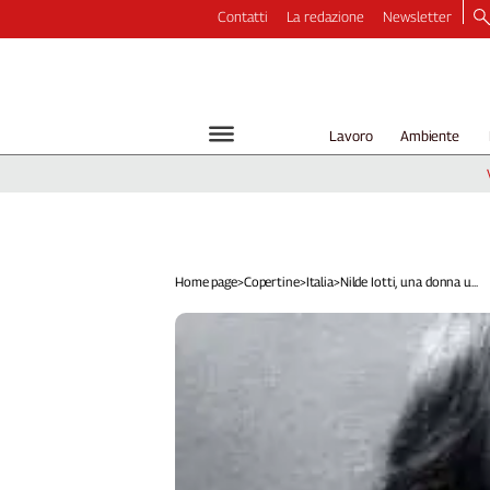
Contatti
La redazione
Newsletter
Video
Podcast
Dirette
Lavoro
Ambiente
Longform
Copertine
Economia
Lavoro
Ambiente
Home page
>
Copertine
>
Italia
>
Nilde Iotti, una donna u...
Diritti
Welfare
Italia
Internazionale
Culture
Categorie