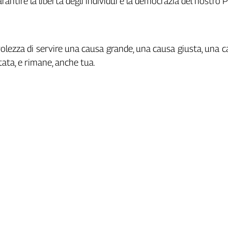
arantire la libertà degli individui e la democrazia del nostro 
lezza di servire una causa grande, una causa giusta, una 
tata, e rimane, anche tua.