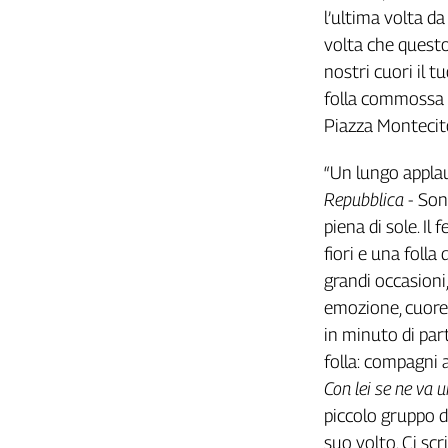
Girasoli
l’ultima volta da
Il
volta che questo
Sassolino
nostri cuori il t
Linea
folla commossa e
Economica
Piazza Montecit
Tech
It
Easy
“Un lungo applaus
Repubblica
- Son
Inserti
piena di sole. Il
Idea
fiori e una folla
Diffusa
grandi occasion
InFlai
emozione, cuore, 
in minuto di part
Le
trasmissioni
folla: compagni a
tv
Con lei se ne va 
Work
piccolo gruppo di
in
suo volto. Ci scr
Progress