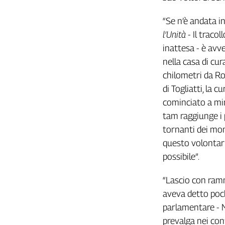
L'Italia
“Se n’è andata i
nel
Lavoro
l’Unità
- Il traco
inattesa - è av
Territori
nella casa di cu
Abruzzo-
chilometri da Ro
Molise
di Togliatti, la
Alto
cominciato a min
Adige
tam raggiunge i pi
Basilicata
tornanti dei mont
Calabria
questo volontari
Campania
possibile”.
Emilia-
Romagna
“Lascio con ramm
Friuli
Venezia
aveva detto poch
Giulia
parlamentare - M
Lazio
prevalga nei conf