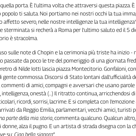
 quella porta. È l’ultima volta che attraversi questa piazza. È 
 popolo ti saluta. Noi portiamo nei nostri occhi la tua imma
uo affetto severo, nelle nostre intelligenze la tua intelligenza
 sterminata si recherà a Roma per l’ultimo saluto ed il 5 d
orio è stracolma.
o sulle note di Chopin e la cerimonia più triste ha inizio - 
o passate da poco le tre del pomeriggio di una giornata fre
 feretro di Nilde Iotti lascia piazza Montecitorio. Gonfaloni, co
 di gente commossa. Discorsi di Stato lontani dall’ufficialità d
i, commenti di amici, compagni e avversari che usano parol
intelligenza, onestà (…) Il ritratto continua, arricchendosi 
icolari, ricordi, sorrisi, lacrime. E si completa con l’emozione 
rrivati da Reggio Emilia, parlamentari, vecchi amici, turisti p
una parte della mia storia
, commenta qualcuno. Qualcun altro,
 donne, alza il pugno. E un artista di strada disegna con la ch
ive su:
Ciao bella signora
”.