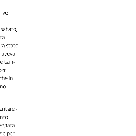
rive
 sabato,
nta
ra stato
i aveva
te tam-
per i
nche in
eno
entare -
ento
pegnata
zio per