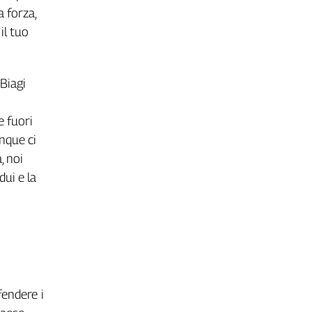
a forza,
il tuo
 Biagi
 fuori
unque ci
, noi
dui e la
fendere i