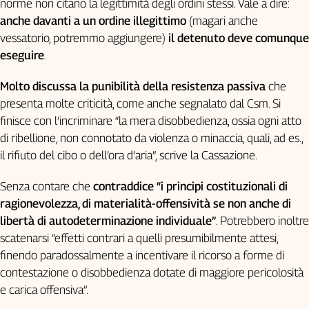
norme non citano la legittimità degli ordini stessi. Vale a dire:
anche davanti a un ordine illegittimo
(magari anche
vessatorio, potremmo aggiungere)
il detenuto deve comunque
eseguire
.
Molto discussa la punibilità della resistenza passiva
che
presenta molte criticità, come anche segnalato dal Csm. Si
finisce con l’incriminare “la mera disobbedienza, ossia ogni atto
di ribellione, non connotato da violenza o minaccia, quali, ad es.,
il rifiuto del cibo o dell’ora d’aria”, scrive la Cassazione.
Senza contare che
contraddice “i principi costituzionali di
ragionevolezza, di materialità-offensività se non anche di
libertà di autodeterminazione individuale”
. Potrebbero inoltre
scatenarsi “effetti contrari a quelli presumibilmente attesi,
finendo paradossalmente a incentivare il ricorso a forme di
contestazione o disobbedienza dotate di maggiore pericolosità
e carica offensiva”.