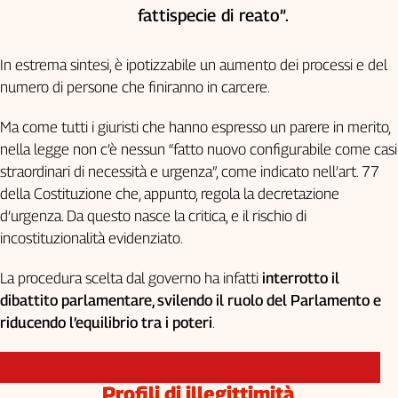
fattispecie di reato”.
Cerca
In estrema sintesi, è ipotizzabile un aumento dei processi e del
Contatti
numero di persone che finiranno in carcere.
Ma come tutti i giuristi che hanno espresso un parere in merito,
La
nella legge non c’è nessun “fatto nuovo configurabile come casi
redazione
straordinari di necessità e urgenza”, come indicato nell’art. 77
della Costituzione che, appunto, regola la decretazione
Newsletter
d’urgenza. Da questo nasce la critica, e il rischio di
incostituzionalità evidenziato.
Social
La procedura scelta dal governo ha infatti
interrotto il
dibattito parlamentare, svilendo il ruolo del Parlamento e
riducendo l’equilibrio tra i poteri
.
Profili di illegittimità