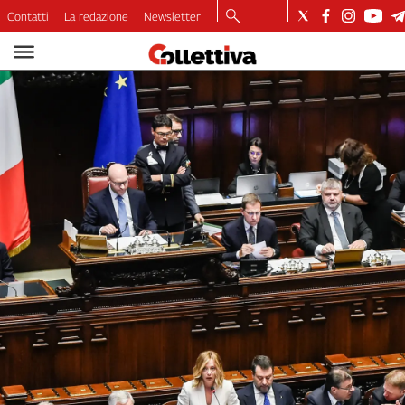
Contatti
La redazione
Newsletter
Video
Podcast
Dirette
Longform
Copertine
Economia
Lavoro
Ambiente
Diritti
Welfare
Italia
Internazionale
Culture
Categorie