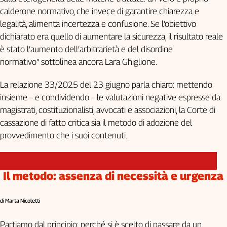
calderone normativo, che invece di garantire chiarezza e
L'Italia
nel
legalità, alimenta incertezza e confusione. Se l’obiettivo
Lavoro
dichiarato era quello di aumentare la sicurezza, il risultato reale
è stato l’aumento dell’arbitrarietà e del disordine
Territori
normativo” sottolinea ancora Lara Ghiglione.
Abruzzo-
Molise
La relazione 33/2025 del 23 giugno parla chiaro: mettendo
Alto
insieme – e condividendo – le valutazioni negative espresse da
Adige
magistrati, costituzionalisti, avvocati e associazioni, la Corte di
Basilicata
cassazione di fatto critica sia il metodo di adozione del
Calabria
provvedimento che i suoi contenuti.
Campania
Emilia-
Romagna
Il metodo: assenza di necessità e urgenza
Friuli
Venezia
di Marta Nicoletti
Giulia
Lazio
Partiamo dal principio: perché si è scelto di passare da un