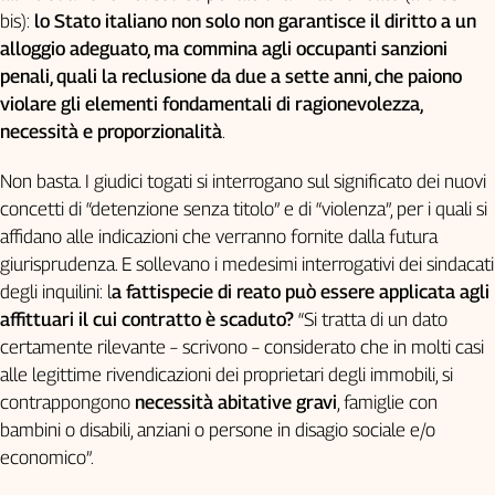
bis):
lo Stato italiano non solo non garantisce il diritto a un
alloggio adeguato, ma commina agli occupanti sanzioni
penali, quali la reclusione da due a sette anni, che paiono
violare gli elementi fondamentali di ragionevolezza,
necessità e proporzionalità
.
Non basta. I giudici togati si interrogano sul significato dei nuovi
concetti di “detenzione senza titolo” e di “violenza”, per i quali si
affidano alle indicazioni che verranno fornite dalla futura
giurisprudenza. E sollevano i medesimi interrogativi dei sindacati
degli inquilini: l
a fattispecie di reato può essere applicata agli
affittuari il cui contratto è scaduto?
“Si tratta di un dato
certamente rilevante – scrivono – considerato che in molti casi
alle legittime rivendicazioni dei proprietari degli immobili, si
contrappongono
necessità abitative gravi
, famiglie con
bambini o disabili, anziani o persone in disagio sociale e/o
economico”.