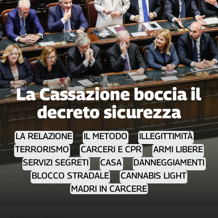
Filcams
Filctem
Fillea
Filt
Fiom
Fisac
Flai
La Cassazione boccia il
Flc
decreto sicurezza
Fp
Nidil
Slc
LA RELAZIONE
IL METODO
ILLEGITTIMITÀ
Spi
TERRORISMO
CARCERI E CPR
ARMI LIBERE
Inca
SERVIZI SEGRETI
CASA
DANNEGGIAMENTI
Caaf
BLOCCO STRADALE
CANNABIS LIGHT
MADRI IN CARCERE
Speciali
G8
IMAGOECONOMICA
di