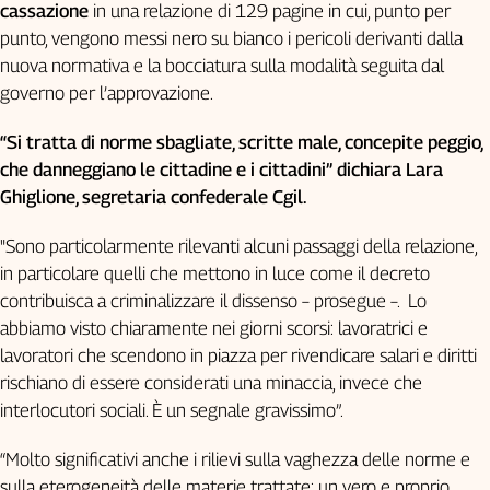
Girasoli
cassazione
in una relazione di 129 pagine in cui, punto per
Il
punto, vengono messi nero su bianco i pericoli derivanti dalla
Sassolino
nuova normativa e la bocciatura sulla modalità seguita dal
Linea
governo per l’approvazione.
Economica
Tech
“Si tratta di norme sbagliate, scritte male, concepite peggio,
It
che danneggiano le cittadine e i cittadini” dichiara Lara
Easy
Ghiglione, segretaria confederale Cgil.
Inserti
"Sono particolarmente rilevanti alcuni passaggi della relazione,
Idea
in particolare quelli che mettono in luce come il decreto
Diffusa
contribuisca a criminalizzare il dissenso – prosegue –. Lo
InFlai
abbiamo visto chiaramente nei giorni scorsi: lavoratrici e
lavoratori che scendono in piazza per rivendicare salari e diritti
Le
rischiano di essere considerati una minaccia, invece che
trasmissioni
tv
interlocutori sociali. È un segnale gravissimo”.
Work
“Molto significativi anche i rilievi sulla vaghezza delle norme e
in
Progress
sulla eterogeneità delle materie trattate: un vero e proprio