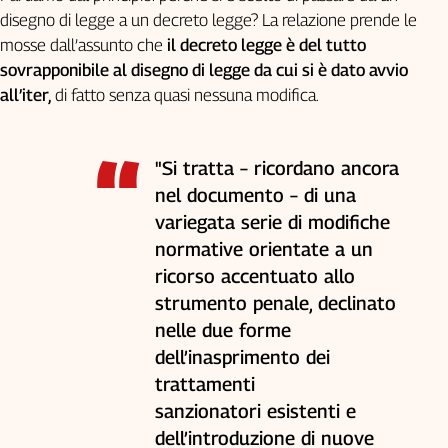
Liguria
disegno di legge a un decreto legge? La relazione prende le
Lombardia
mosse dall’assunto che
il decreto legge è del tutto
Marche
sovrapponibile al disegno di legge da cui si è dato avvio
Piemonte
all’iter,
di fatto senza quasi nessuna modifica.
Puglia
Sardegna
Sicilia
"Si tratta – ricordano ancora
Toscana
nel documento – di una
Trentino
variegata serie di modifiche
Umbria
normative orientate a un
Valle
ricorso accentuato allo
D'Aosta
strumento penale, declinato
Veneto
nelle due forme
dell’inasprimento dei
Archivio
Storico
trattamenti
1955-
2014
sanzionatori esistenti e
dell’introduzione di nuove