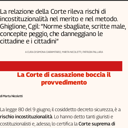
Genova,
La relazione della Corte rileva rischi di
il
incostituzionalità nel merito e nel metodo.
sangue
della
Ghiglione, Cgil: “Norme sbagliate, scritte male,
ragione
concepite peggio, che danneggiano le
120
cittadine e i cittadini”
anni
Cgil
A CURA DI SIMONA CIARAMITARO, MARTA NICOLETTI, PATRIZIA PALLARA
Collettiva
Academy
La Corte di cassazione boccia il
Collettiva
Play
provvedimento
Rubriche
Collettiva
di Marta Nicoletti
Talk
La legge 80 del 9 giugno, il cosiddetto decreto sicurezza, è a
La
settimana
rischio incostituzionalità
. Lo hanno detto tanti giuristi e
Collettiva
costituzionalisti e, adesso, lo certifica la
Corte suprema di