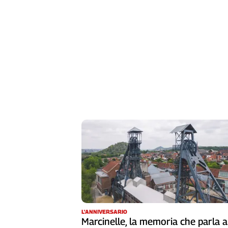
Liguria
Lombardia
Marche
Piemonte
Puglia
Sardegna
Sicilia
Toscana
Trentino
Umbria
Valle
D'Aosta
Veneto
Archivio
Storico
1955-
2014
L'ANNIVERSARIO
Marcinelle, la memoria che parla a