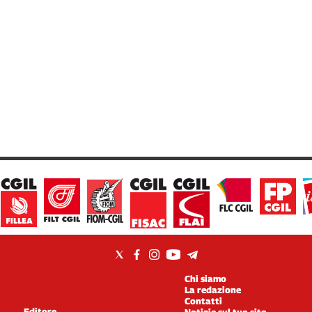
Chi siamo
La redazione
Contatti
Editore
Notizie sul tuo sito