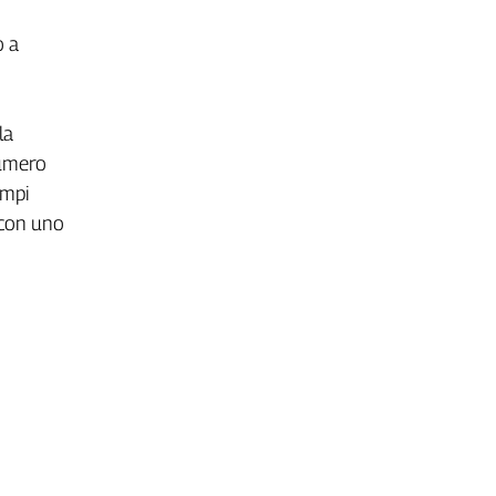
o a
la
numero
empi
, con uno