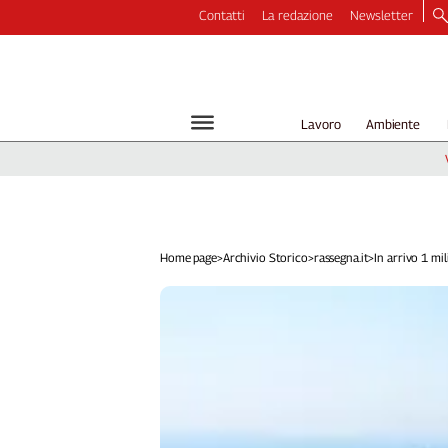
Contatti
La redazione
Newsletter
Video
Podcast
Dirette
Lavoro
Ambiente
Longform
Copertine
Economia
Lavoro
Ambiente
Home page
>
Archivio Storico
>
rassegna.it
>
In arrivo 1 mil
Diritti
Welfare
Italia
Internazionale
Culture
Categorie