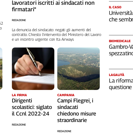
lavoratori iscritti ai sindacati non
IL CASO
firmatari"
Università
che sembr
REDAZIONE
262
no
La denuncia del sindacato: negati gli aumenti del
contratto. Chiesto l'intervento del Ministero del Lavoro
e un incontro urgente con Ita Airways
BIOMEDICALE
Gambro-Van
spezzatino
LAGALITÀ
La riforma
questione 
LA FIRMA
CAMPANIA
Dirigenti
Campi Flegrei, i
scolastici: siglato
sindacati
il Ccnl 2022-24
chiedono misure
straordinarie
REDAZIONE
REDAZIONE