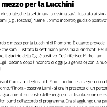
e mezzo per la Lucchini
industriale, che la settimana prossima sarà illustrato ai sind
ami (Cgil Toscana): "Bene il primo incontro, giudizio positivo
ardo e mezzo per la Lucchini di Piombino. È quanto prevede 
 che sarà illustrato la settimana prossima ai sindacati. Per i
il giudizio della Cgil è positivo. Così riferisce Mirko Lami,
 Cgil Toscana, dopo l'incontro di oggi (23 gennaio) con la nu
l.
so il Comitato degli iscritti Fiom Lucchini e la segreteria de
vorno. “Finora - osserva Lami - si era in presenza di un perco
i ragionamenti sul costo dell'energia, sulla distribuzione delle
 altri punti dell'accordo di programma. Ora si aggiunge una pa