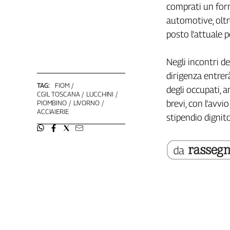
comprati un forno
L'Italia
automotive, oltr
nel
Lavoro
posto l'attuale p
Territori
Negli incontri de
Abruzzo-
dirigenza entrer
Molise
TAG:
FIOM
degli occupati, 
CGIL TOSCANA
LUCCHINI
Alto
brevi, con l'avvi
PIOMBINO
LIVORNO
Adige
ACCIAIERIE
stipendio dignit
Basilicata
Calabria
Campania
Emilia-
Romagna
Friuli
Venezia
Giulia
Lazio