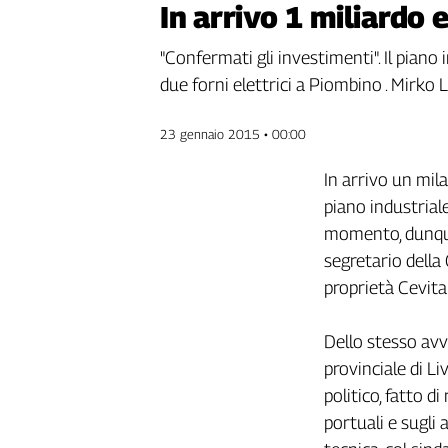
In arrivo 1 miliardo 
Genova,
il
"Confermati gli investimenti". Il piano 
sangue
due forni elettrici a Piombino . Mirko L
della
ragione
120
23 gennaio 2015 • 00:00
anni
Cgil
In arrivo un mil
Collettiva
piano industriale
Academy
momento, dunque, 
segretario della
Collettiva
Play
proprietà Cevita
Rubriche
Collettiva
Dello stesso avvi
Talk
provinciale di Li
La
politico, fatto d
settimana
portuali e sugli
Collettiva