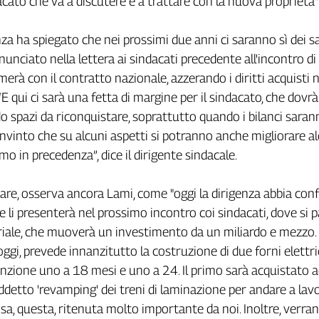
acato che va a discutere e a trattare con la nuova proprietà”
za ha spiegato che nei prossimi due anni ci saranno sì dei sac
unciato nella lettera ai sindacati precedente all'incontro di 
erà con il contratto nazionale, azzerando i diritti acquisti n
“E qui ci sarà una fetta di margine per il sindacato, che dovrà
do spazi da riconquistare, soprattutto quando i bilanci sara
onvinto che su alcuni aspetti si potranno anche migliorare a
mo in precedenza”, dice il dirigente sindacale.
are, osserva ancora Lami, come "oggi la dirigenza abbia co
 e li presenterà nel prossimo incontro coi sindacati, dove si p
riale, che muoverà un investimento da un miliardo e mezzo. I
ggi, prevede innanzitutto la costruzione di due forni elettric
nzione uno a 18 mesi e uno a 24. Il primo sarà acquistato ad
siddetto 'revamping' dei treni di laminazione per andare a lavo
cosa, questa, ritenuta molto importante da noi. Inoltre, verra