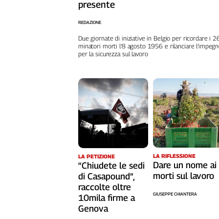
presente
Cerca
REDAZIONE
Due giornate di iniziative in Belgio per ricordare i 
Contatti
minatori morti l’8 agosto 1956 e rilanciare l’impeg
per la sicurezza sul lavoro
La
redazione
Newsletter
Social
LA RIFLESSIONE
LA PETIZIONE
Dare un nome ai
“Chiudete le sedi
morti sul lavoro
di Casapound”,
raccolte oltre
GIUSEPPE CHIANTERA
10mila firme a
Genova