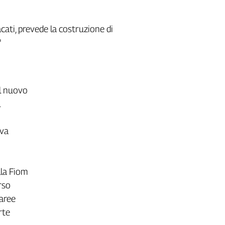
acati, prevede la costruzione di
"
il nuovo
l
ova
lla Fiom
rso
 aree
rte