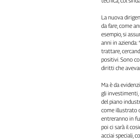
tecnica, col sind
Girasoli
Il
Sassolino
La nuova dirigen
Linea
da fare, come ann
Economica
esempio, si assum
Tech
anni in azienda: 
It
trattare, cercan
Easy
positivi. Sono c
Inserti
diritti che aveva
Idea
Diffusa
Ma è da evidenzi
InFlai
gli investimenti,
del piano indust
Le
trasmissioni
come illustrato o
tv
entreranno in fu
Work
poi ci sarà il co
in
acciai speciali, 
Progress