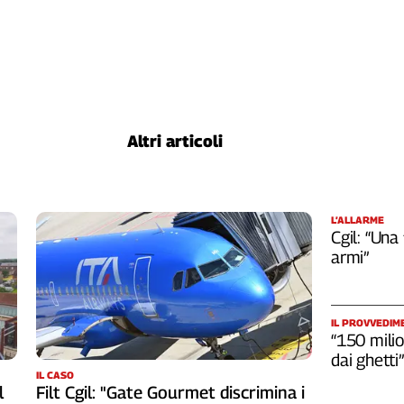
Altri articoli
L’ALLARME
Cgil: “Una
armi”
IL PROVVEDIM
“150 milio
dai ghetti”
IL CASO
l
Filt Cgil: "Gate Gourmet discrimina i