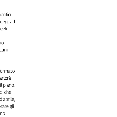
.
rifici
oggi; ad
egli
nno
lcuni
nfermato
arlerà
l piano,
i, che
 aprile,
rare gli
nno