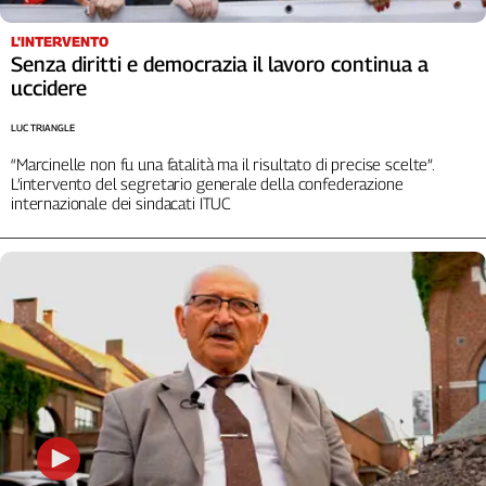
Girasoli
Il
L'INTERVENTO
Sassolino
Senza diritti e democrazia il lavoro continua a
Linea
uccidere
Economica
LUC TRIANGLE
Tech
It
“Marcinelle non fu una fatalità ma il risultato di precise scelte”.
Easy
L’intervento del segretario generale della confederazione
internazionale dei sindacati ITUC
Inserti
Idea
Diffusa
InFlai
Le
trasmissioni
tv
Work
in
Progress