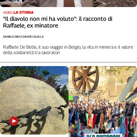
L'Italia
LA STORIA
nel
VIDEO
“Il diavolo non mi ha voluto”: il racconto di
Lavoro
Raffaele, ex minatore
Territori
DANIELE DIEZ E DAVIDE COLELLA
Abruzzo-
Raffaele De Bellis, il suo viaggio in Belgio, la vita in miniera e il valore
Molise
della solidarietà tra lavoratori
Alto
Adige
Basilicata
Calabria
Campania
Emilia-
Romagna
Friuli
Venezia
Giulia
Lazio