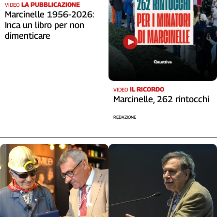
Liguria
LA PUBBLICAZIONE
VIDEO
Marcinelle 1956-2026:
Lombardia
Inca un libro per non
Marche
dimenticare
Piemonte
Puglia
Sardegna
Sicilia
IL RICORDO
VIDEO
Toscana
Marcinelle, 262 rintocchi
Trentino
Umbria
REDAZIONE
Valle
D'Aosta
Veneto
Archivio
Storico
1955-
2014