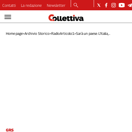
Contatti
La redazione
Newsletter
Video
Podcast
Home page
>
Archivio Storico
>
RadioArticolo1
>
Sarà un paese. L'Italia,...
Dirette
Longform
Copertine
Economia
Lavoro
Ambiente
Diritti
Welfare
Italia
Internazionale
Culture
Categorie
GRS