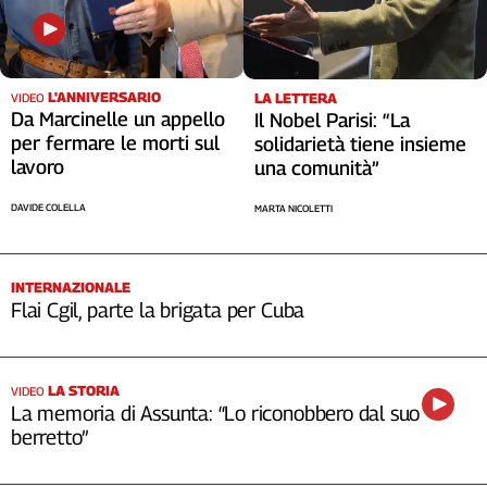
Cerca
L'ANNIVERSARIO
LA LETTERA
VIDEO
Contatti
Da Marcinelle un appello
Il Nobel Parisi: “La
per fermare le morti sul
solidarietà tiene insieme
La
lavoro
una comunità”
redazione
DAVIDE COLELLA
MARTA NICOLETTI
Newsletter
INTERNAZIONALE
Flai Cgil, parte la brigata per Cuba
Social
LA STORIA
VIDEO
La memoria di Assunta: “Lo riconobbero dal suo
berretto”