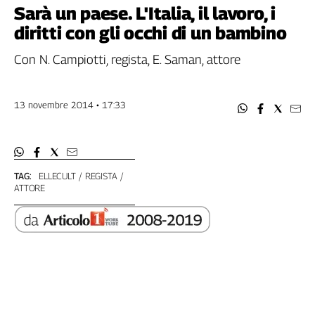
Filcams
Sarà un paese. L'Italia, il lavoro, i
Filctem
diritti con gli occhi di un bambino
Fillea
Con N. Campiotti, regista, E. Saman, attore
Filt
Fiom
Fisac
13 novembre 2014 • 17:33
Flai
Flc
Fp
Nidil
TAG:
ELLECULT
REGISTA
ATTORE
Slc
Spi
Inca
Caaf
Speciali
G8
di