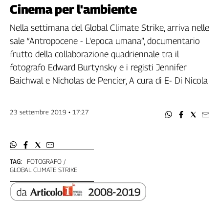
Filcams
Cinema per l'ambiente
Filctem
Nella settimana del Global Climate Strike, arriva nelle
Fillea
sale “Antropocene - L'epoca umana”, documentario
Filt
frutto della collaborazione quadriennale tra il
Fiom
fotografo Edward Burtynsky e i registi Jennifer
Fisac
Baichwal e Nicholas de Pencier, A cura di E- Di Nicola
Flai
Flc
Fp
23 settembre 2019 • 17:27
Nidil
Slc
Spi
Inca
TAG:
FOTOGRAFO
GLOBAL CLIMATE STRIKE
Caaf
Speciali
G8
di