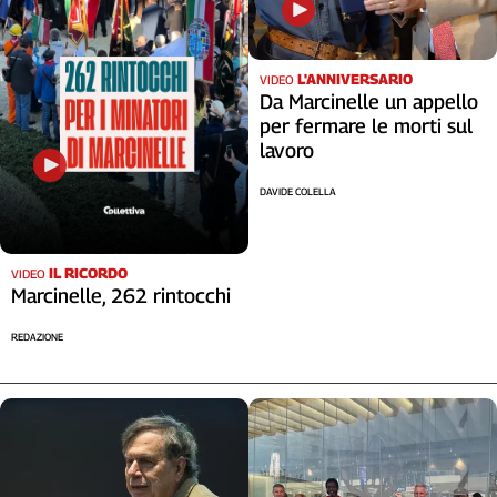
Liguria
Lombardia
Marche
L'ANNIVERSARIO
VIDEO
Piemonte
Da Marcinelle un appello
Puglia
per fermare le morti sul
lavoro
Sardegna
Sicilia
DAVIDE COLELLA
Toscana
Trentino
Umbria
IL RICORDO
VIDEO
Marcinelle, 262 rintocchi
Valle
D'Aosta
REDAZIONE
Veneto
Archivio
Storico
1955-
2014