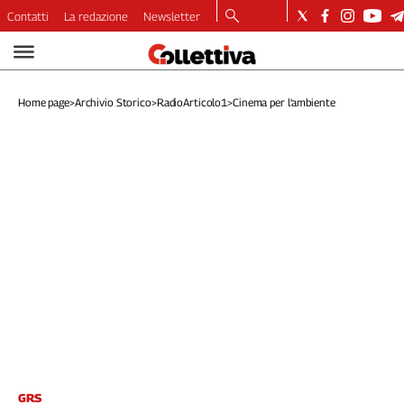
Contatti
La redazione
Newsletter
Video
Podcast
Home page
>
Archivio Storico
>
RadioArticolo1
>
Cinema per l'ambiente
Dirette
Longform
Copertine
Economia
Lavoro
Ambiente
Diritti
Welfare
Italia
Internazionale
Culture
Categorie
GRS