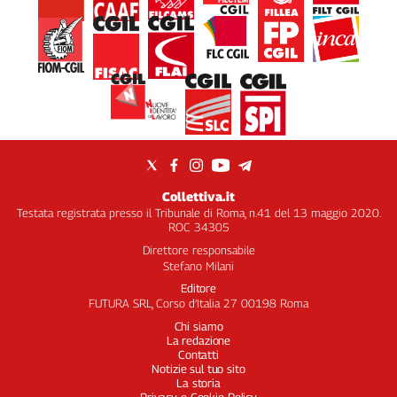
Collettiva.it
Testata registrata presso il Tribunale di Roma, n.41 del 13 maggio 2020.
ROC 34305
Direttore responsabile
Stefano Milani
Editore
FUTURA SRL, Corso d’Italia 27 00198 Roma
Chi siamo
La redazione
Contatti
Notizie sul tuo sito
La storia
Privacy e Cookie Policy