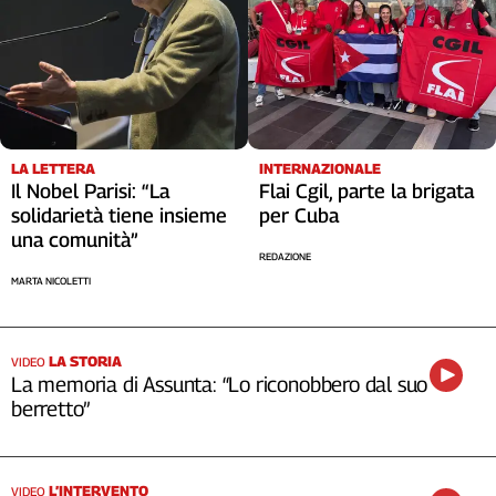
Cerca
Contatti
La
LA LETTERA
INTERNAZIONALE
Il Nobel Parisi: “La
Flai Cgil, parte la brigata
redazione
solidarietà tiene insieme
per Cuba
una comunità”
Newsletter
REDAZIONE
MARTA NICOLETTI
Social
LA STORIA
VIDEO
La memoria di Assunta: “Lo riconobbero dal suo
berretto”
L’INTERVENTO
VIDEO