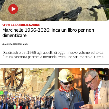
L'Italia
nel
Lavoro
LA PUBBLICAZIONE
VIDEO
Territori
Marcinelle 1956-2026: Inca un libro per non
Abruzzo-
dimenticare
Molise
GIANLUCA MARTELLIANO
Alto
Adige
Dal disastro del 1956 agli appalti di oggi: il nuovo volume edito da
Futura racconta perché la memoria resta uno strumento di tutela
Basilicata
Calabria
Campania
Emilia-
Romagna
Friuli
Venezia
Giulia
Lazio