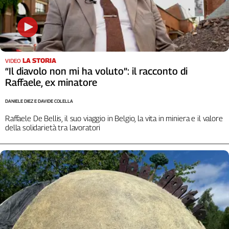
Girasoli
Il
Sassolino
Linea
Economica
LA STORIA
VIDEO
Tech
“Il diavolo non mi ha voluto”: il racconto di
It
Raffaele, ex minatore
Easy
DANIELE DIEZ E DAVIDE COLELLA
Inserti
Raffaele De Bellis, il suo viaggio in Belgio, la vita in miniera e il valore
Idea
della solidarietà tra lavoratori
Diffusa
InFlai
Le
trasmissioni
tv
Work
in
Progress