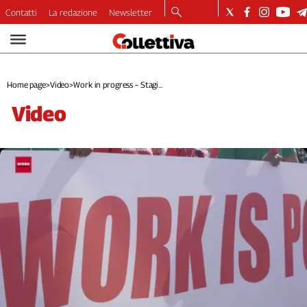
Contatti
La redazione
Newsletter
Video
Podcast
Dirette
Home page
>
Video
>
Work in progress – Stagi...
Longform
video
Copertine
Economia
Lavoro
Ambiente
Diritti
Welfare
Italia
Internazionale
Culture
Categorie