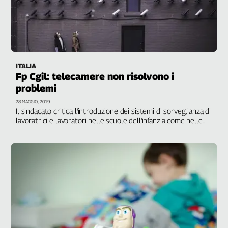
Girasoli
Il
Sassolino
Linea
Economica
Tech
ITALIA
It
Fp Cgil: telecamere non risolvono i
Easy
problemi
28 MAGGIO, 2019
Inserti
Il sindacato critica l'introduzione dei sistemi di sorveglianza di
lavoratrici e lavoratori nelle scuole dell'infanzia come nelle
Idea
strutture d'assistenza e cura di anziani e disabili: "Si continua
Diffusa
sulla strada della pura demagogia"
InFlai
Le
trasmissioni
tv
Work
in
Progress