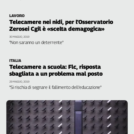
Genova,
il
LAVORO
sangue
Telecamere nei nidi, per l'Osservatorio
della
Zerosei Cgil è «scelta demagogica»
ragione
30 MAGGIO, 2019
120
"Non saranno un deterrente"
anni
Cgil
Collettiva
ITALIA
Telecamere a scuola: Flc, risposta
Academy
sbagliata a un problema mal posto
Collettiva
29 MAGGIO, 2019
Play
"Si rischia di segnare il fallimento dell’educazione"
Rubriche
Collettiva
Talk
La
settimana
Collettiva