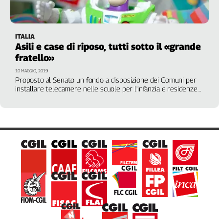
L'Italia
nel
Lavoro
ITALIA
Asili e case di riposo, tutti sotto il «grande
Territori
fratello»
Abruzzo-
10 MAGGIO, 2019
Molise
Proposto al Senato un fondo a disposizione dei Comuni per
installare telecamere nelle scuole per l'infanzia e residenze
Alto
per anziani. Fp: "Provvedimento demagogico e di pura
Adige
propaganda. Criminalizza i dipendenti e compromette il
rapporto pedagogico"
Basilicata
Calabria
Campania
Emilia-
Romagna
Friuli
Venezia
Giulia
Lazio