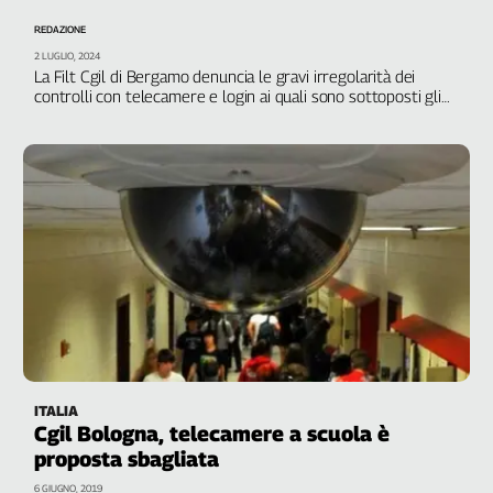
Filcams
REDAZIONE
Filctem
2 LUGLIO, 2024
Fillea
La Filt Cgil di Bergamo denuncia le gravi irregolarità dei
controlli con telecamere e login ai quali sono sottoposti gli
Filt
addetti del magazzino di Cividate
Fiom
Fisac
Flai
Flc
Fp
Nidil
Slc
Spi
Inca
Caaf
ITALIA
Cgil Bologna, telecamere a scuola è
Speciali
proposta sbagliata
G8
6 GIUGNO, 2019
di