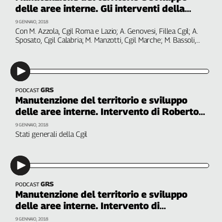
Filcams
delle aree interne. Gli interventi della
seconda sessione
Filctem
9 GENNAIO, 2018
Con M. Azzola, Cgil Roma e Lazio; A. Genovesi, Fillea Cgil; A.
Fillea
Sposato, Cgil Calabria; M. Manzotti, Cgil Marche; M. Bassoli,
Filt
Cgil Emilia romagna;
Fiom
Fisac
Flai
GRS
PODCAST
Flc
Manutenzione del territorio e sviluppo
Fp
delle aree interne. Intervento di Roberto
Marino, Casa Italia
Nidil
9 GENNAIO, 2018
Stati generali della Cgil
Slc
Spi
Inca
Caaf
GRS
PODCAST
Manutenzione del territorio e sviluppo
Speciali
delle aree interne. Intervento di
G8
Alessandro Trigila, Ispra
9 GENNAIO, 2018
di