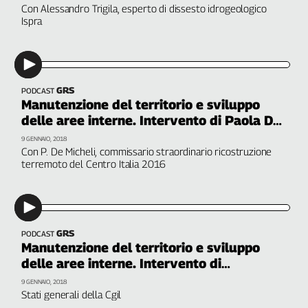
Con Alessandro Trigila, esperto di dissesto idrogeologico
Genova,
Ispra
il
sangue
della
ragione
GRS
120
PODCAST
Manutenzione del territorio e sviluppo
anni
delle aree interne. Intervento di Paola De
Cgil
Micheli
Collettiva
9 GENNAIO, 2018
Con P. De Micheli, commissario straordinario ricostruzione
Academy
terremoto del Centro Italia 2016
Collettiva
Play
Rubriche
Collettiva
GRS
PODCAST
Manutenzione del territorio e sviluppo
Talk
delle aree interne. Intervento di
La
Francesco Obrizzo, Ingv
settimana
9 GENNAIO, 2018
Collettiva
Stati generali della Cgil