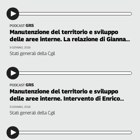
Girasoli
Il
Sassolino
Linea
GRS
PODCAST
Economica
Manutenzione del territorio e sviluppo
delle aree interne. La relazione di Gianna
Tech
Fracassi, Cgil
It
9 GENNAIO, 2018
Easy
Stati generali della Cgil
Inserti
Idea
Diffusa
GRS
PODCAST
Manutenzione del territorio e sviluppo
InFlai
delle aree interne. Intervento di Enrico
Le
Giovannini, ASviS
9 GENNAIO, 2018
trasmissioni
Stati generali della Cgil
tv
Work
in
Progress