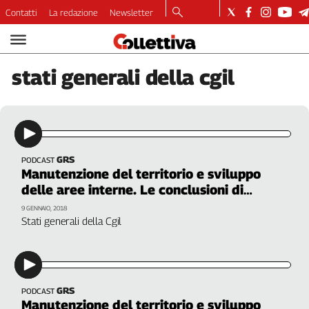
Contatti
La redazione
Newsletter
Video
Podcast
stati
generali della cgil
Dirette
Longform
Copertine
Economia
Lavoro
GRS
PODCAST
Manutenzione del territorio e sviluppo
Ambiente
delle aree interne. Le conclusioni di
Diritti
Susanna Camusso, Cgil
9 GENNAIO, 2018
Welfare
Stati generali della Cgil
Italia
Internazionale
Culture
GRS
PODCAST
Categorie
Manutenzione del territorio e sviluppo