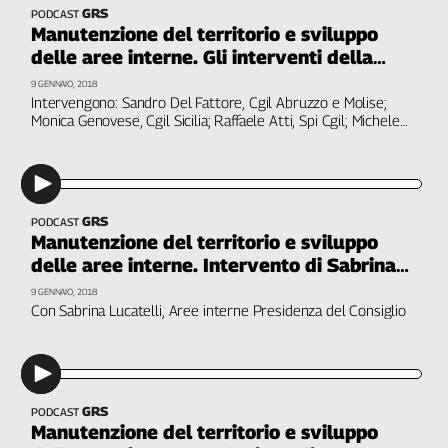
GRS
PODCAST
L'Italia
Manutenzione del territorio e sviluppo
nel
delle aree interne. Gli interventi della
Lavoro
prima sessione
9 GENNAIO, 2018
Intervengono: Sandro Del Fattore, Cgil Abruzzo e Molise;
Territori
Monica Genovese, Cgil Sicilia; Raffaele Atti, Spi Cgil; Michele
Carrus, Cgil Sardegna; Vincenzo Sgalla, Cgil Umbria; Andrea
Abruzzo-
Coinu, Flai Cgil;
Molise
Alto
Adige
GRS
PODCAST
Basilicata
Manutenzione del territorio e sviluppo
Calabria
delle aree interne. Intervento di Sabrina
Lucatelli
Campania
9 GENNAIO, 2018
Con Sabrina Lucatelli, Aree interne Presidenza del Consiglio
Emilia-
Romagna
Friuli
Venezia
Giulia
GRS
PODCAST
Lazio
Manutenzione del territorio e sviluppo