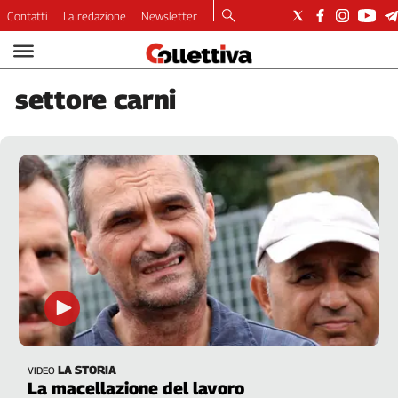
Contatti
La redazione
Newsletter
Video
Podcast
settore
carni
Dirette
Longform
Copertine
Economia
Lavoro
Ambiente
Diritti
Welfare
Italia
Internazionale
Culture
LA STORIA
VIDEO
Categorie
La macellazione del lavoro