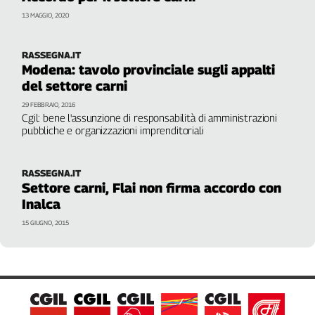
spaccato allarmante delle condizioni di lavoro nel settore"
Girasoli
13 MAGGIO, 2020
Il
Sassolino
Linea
RASSEGNA.IT
Modena: tavolo provinciale sugli appalti
Economica
del settore carni
Tech
It
29 FEBBRAIO, 2016
Cgil: bene l'assunzione di responsabilità di amministrazioni
Easy
pubbliche e organizzazioni imprenditoriali
Inserti
Idea
RASSEGNA.IT
Settore carni, Flai non firma accordo con
Diffusa
Inalca
InFlai
15 GIUGNO, 2015
Le
trasmissioni
tv
Work
in
Progress