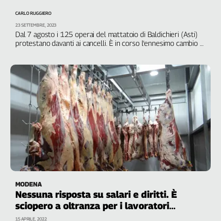
Filcams
CARLO RUGGIERO
Filctem
23 SETTEMBRE, 2023
Fillea
Dal 7 agosto i 125 operai del mattatoio di Baldichieri (Asti)
protestano davanti ai cancelli. È in corso l'ennesimo cambio di
Filt
appalto, il quinto negli ultimi dieci anni. "Vogliamo solo ciò che
Fiom
ci spetta"
Fisac
Flai
Flc
Fp
Nidil
Slc
Spi
Inca
Caaf
MODENA
Nessuna risposta su salari e diritti. È
Speciali
sciopero a oltranza per i lavoratori
G8
Elleciesse
15 APRILE, 2022
di