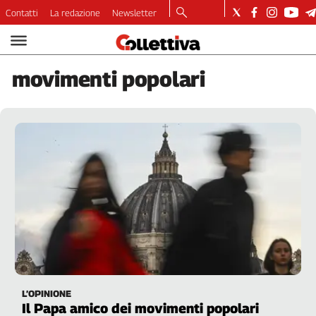
Contatti
La redazione
Newsletter
Video
Podcast
movimenti
popolari
Dirette
Longform
Copertine
Economia
Lavoro
Ambiente
Diritti
Welfare
Italia
Internazionale
Culture
L’OPINIONE
Categorie
Il Papa amico dei movimenti popolari