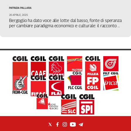
Filcams
PATRIZIA PALLARA
Filctem
26 APRILE, 2025
Fillea
Bergoglio ha dato voce alle lotte dal basso, fonte di speranza
per cambiare paradigma economico e culturale: il racconto di
Filt
Giuseppe De Marzo, Rete dei numeri pari
Fiom
Fisac
Flai
Flc
Fp
Nidil
Slc
Spi
Inca
Caaf
Speciali
G8
di